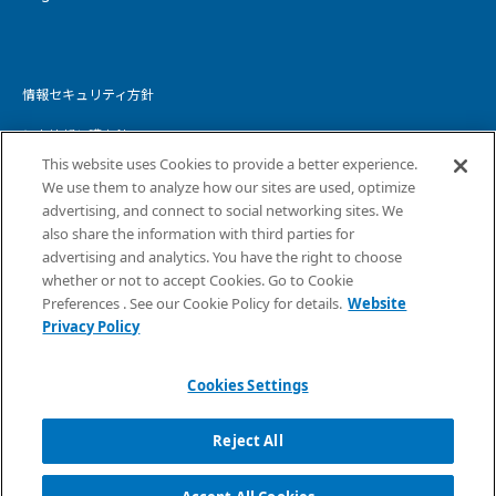
情報セキュリティ方針
個人情報保護方針
This website uses Cookies to provide a better experience.
個人情報の取り扱いについて
We use them to analyze how our sites are used, optimize
advertising, and connect to social networking sites. We
ウェブサイトプライバシーポリシー
also share the information with third parties for
advertising and analytics. You have the right to choose
コピーライト・免責事項
whether or not to accept Cookies. Go to Cookie
サイトマップ
Preferences . See our Cookie Policy for details.
Website
Privacy Policy
Cookies Settings
Reject All
Copyright ©
2026
NTT DATA INTELLILINK Corporation