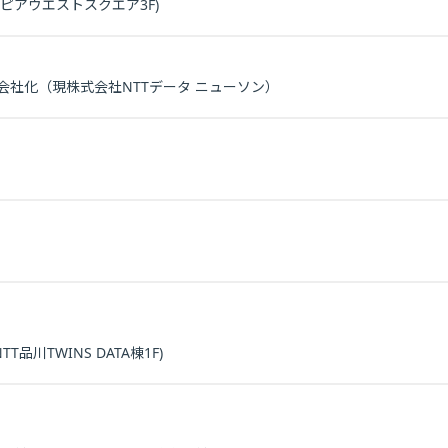
8 ピアウエストスクエア3F)
会社化（現株式会社NTTデータ ニューソン）
T品川TWINS DATA棟1F)