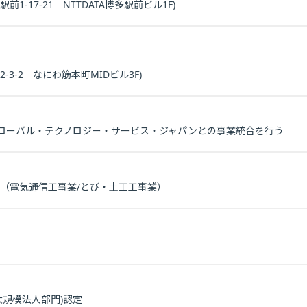
1-17-21 NTTDATA博多駅前ビル1F)
-3-2 なにわ筋本町MIDビル3F)
グローバル・テクノロジー・サービス・ジャパンとの事業統合を行う
加（電気通信工事業/とび・土工工事業）
大規模法人部門)認定