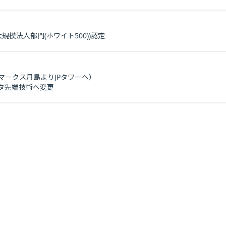
大規模法人部門(ホワイト500))認定
マークス月島よりJPタワーへ）
ータ先端技術へ変更