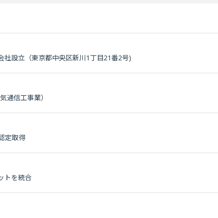
会社設立（東京都中央区新川1丁目21番2号)
電気通信工事業）
認定取得
ットを統合