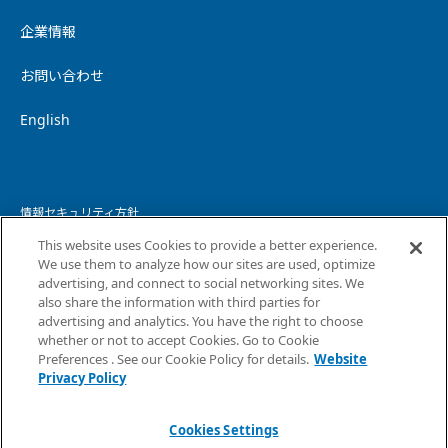
企業情報
お問い合わせ
English
情報セキュリティ方針
This website uses Cookies to provide a better experience.
個人情報保護方針
We use them to analyze how our sites are used, optimize
advertising, and connect to social networking sites. We
個人情報の取り扱いについて
also share the information with third parties for
advertising and analytics. You have the right to choose
ウェブサイトプライバシーポリシー
whether or not to accept Cookies. Go to Cookie
Preferences . See our Cookie Policy for details.
Website
コピーライト・免責事項
Privacy Policy
サイトマップ
Cookies Settings