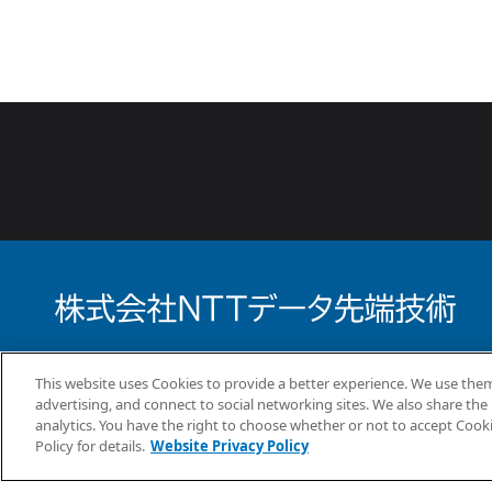
What’s New
事業案内
コラム
This website uses Cookies to provide a better experience. We use them
advertising, and connect to social networking sites. We also share the 
analytics. You have the right to choose whether or not to accept Cook
Policy for details.
Website Privacy Policy