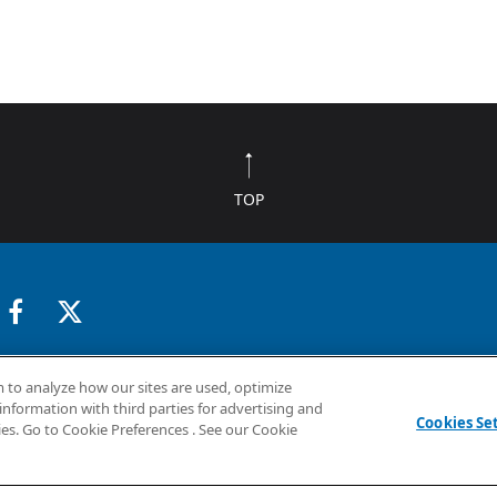
TOP
採用情報
企業情報
お問い合わせ
 to analyze how our sites are used, optimize
information with third parties for advertising and
Cookies Se
ies. Go to Cookie Preferences . See our Cookie