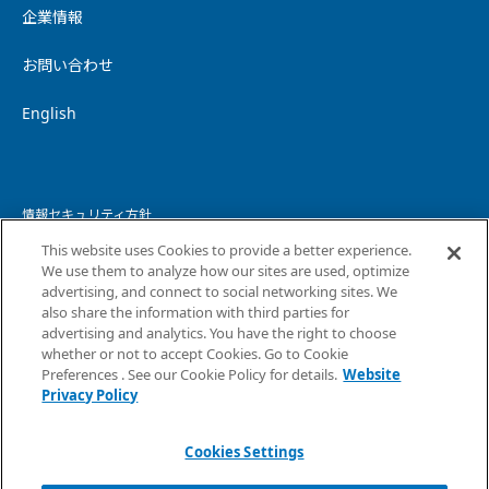
企業情報
お問い合わせ
English
情報セキュリティ方針
This website uses Cookies to provide a better experience.
個人情報保護方針
We use them to analyze how our sites are used, optimize
advertising, and connect to social networking sites. We
個人情報の取り扱いについて
also share the information with third parties for
advertising and analytics. You have the right to choose
ウェブサイトプライバシーポリシー
whether or not to accept Cookies. Go to Cookie
Preferences . See our Cookie Policy for details.
Website
コピーライト・免責事項
Privacy Policy
サイトマップ
Cookies Settings