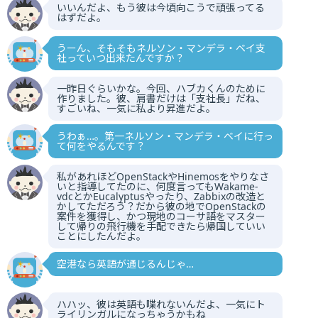
いいんだよ、もう彼は今頃向こうで頑張ってる
はずだよ。
うーん、そもそもネルソン・マンデラ・ベイ支
社っていつ出来たんですか？
一昨日ぐらいかな。今回、ハブカくんのために
作りました。彼、肩書だけは「支社長」だね、
すごいね、一気に私より昇進だよ。
うわぁ…。第一ネルソン・マンデラ・ベイに行っ
て何をやるんです？
私があれほどOpenStackやHinemosをやりなさ
いと指導してたのに、何度言ってもWakame-
vdcとかEucalyptusやったり、Zabbixの改造と
かしてただろう？だから彼の地でOpenStackの
案件を獲得し、かつ現地のコーサ語をマスター
して帰りの飛行機を手配できたら帰国していい
ことにしたんだよ。
空港なら英語が通じるんじゃ…
ハハッ、彼は英語も喋れないんだよ、一気にト
ライリンガルになっちゃうかもね