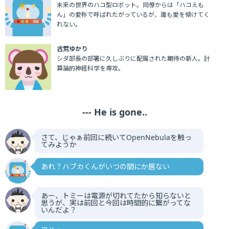
未来の世界のハコ型ロボット。同僚からは「ハコえも
ん」の愛称で呼ばれたがっているが、誰も愛を傾けてく
れない。
古荒ゆかり
シダ部長の部署に久しぶりに配属された期待の新人。計
算論的神経科学を専攻。
--- He is gone..
さて、じゃぁ前回に続いてOpenNebulaを触っ
てみようか
あれ？ハブカくんがいつの間にか居ない
あー、トミーは電源が切れてたから知らないと
思うが、実は前回と今回は時間的に繋がってな
いんだよ？