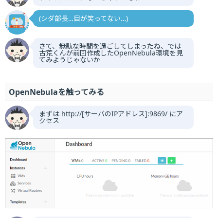
(シダ部長…目が笑ってない…)
さて、無駄な時間を過ごしてしまったね、では
古荒くんが前回作成したOpenNebula環境を見
てみようじゃないか
OpenNebulaを触ってみる
まずは http://[サーバのIPアドレス]:9869/ にア
クセス