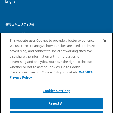
English
情報セキュリティ方針
個人情報保護方針
This website uses Cookies to provide a better experience.
個人情報の取り扱いについて
We use them to analyze how our sites are used, optimize
advertising, and connect to social networking sites. We
ウェブサイトプライバシーポリシー
also share the information with third parties for
advertising and analytics. You have the right to choose
コピーライト・免責事項
whether or not to accept Cookies. Go to Cookie
サイトマップ
Preferences . See our Cookie Policy for details.
Website
Privacy Policy
Cookies Settings
Reject All