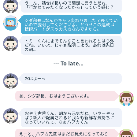
うーん、話せば長いので簡潔に言うとだね、
「行かせてみたくなったから」っていう感じ？
シダ部長…なんかキャラ変わりました？長くてい
いので説明してくださいよ、どうせこの連載は
技術パートがスッカスカなんですから。
トミーくんにまでそんなこと言われるとは心外
だね。いいよ、じゃぁ説明しよう。あれは先日
の朝…
--- To late...
おはよーっ
あ、シダ部長、おはようございます。
おや？古荒くん、朝から元気だね。いやーやっ
ぱり新人が配属されると我々も新鮮な気持ちに
なっていいねぇ、なぁハブカくん
えーと、ハブカ先輩はまだお見えになっており