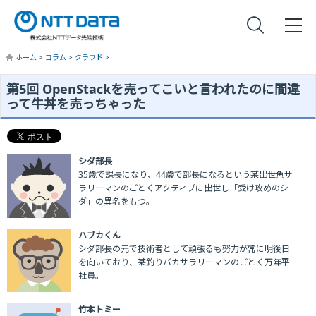
ホーム
>
コラム
>
クラウド
>
第5回 OpenStackを売ってこいと言われたのに間違
って牛丼を売っちゃった
シダ部長
35歳で課長になり、44歳で部長になるという某出世魚サ
ラリーマンのごとくアクティブに出世し「受け攻めのシ
ダ」の異名をもつ。
ハブカくん
シダ部長の元で技術者として頑張るも努力が常に明後日
を向いており、某釣りバカサラリーマンのごとく万年平
社員。
竹本トミー