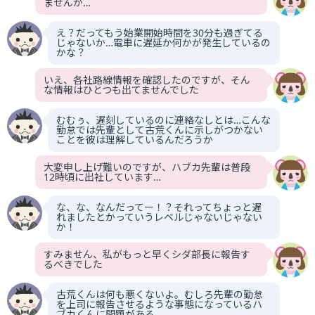
ませんが…
え？だってもう始業開始時間を30分も過ぎてる
じゃないか…電車に遅延か何かが発生しているの
かな？
いえ、各社路線情報を確認したのですが、そん
な情報はひとつも出てませんでした
むむぅ、遅刻しているのに連絡なしとは…こんな
勤怠では先輩として古荒くんに示しがつかない
ことを彼は理解しているんだろうか
大変申し上げ難いのですが、ハブカ先輩は普段
12時頃に出社しています…
な、な、なんだってー！？それってちょっと遅
れましたとかっていうレベルじゃないじゃない
か！
すみません、私がもっと早くシダ部長に報告す
るべきでした
古荒くんは何も悪くないよ。むしろ先輩の勤怠
を上司に報告させるような事態になっているハ
ブカくんに問題がある