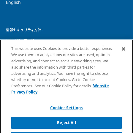
English
情報セキュリティ方針
個人情報保護方針
This website uses Cookies to provide a better experience.
個人情報の取り扱いについて
We use them to analyze how our sites are used, optimize
advertising, and connect to social networking sites. We
ウェブサイトプライバシーポリシー
also share the information with third parties for
advertising and analytics. You have the right to choose
コピーライト・免責事項
whether or not to accept Cookies. Go to Cookie
サイトマップ
Preferences . See our Cookie Policy for details.
Website
Privacy Policy
Cookies Settings
Reject All