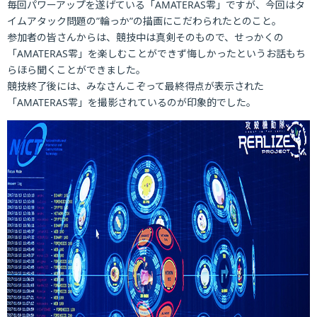
毎回パワーアップを遂げている「AMATERAS零」ですが、今回はタ
イムアタック問題の”輪っか”の描画にこだわられたとのこと。
参加者の皆さんからは、競技中は真剣そのもので、せっかくの
「AMATERAS零」を楽しむことができず悔しかったというお話もち
らほら聞くことができました。
競技終了後には、みなさんこぞって最終得点が表示された
「AMATERAS零」を撮影されているのが印象的でした。