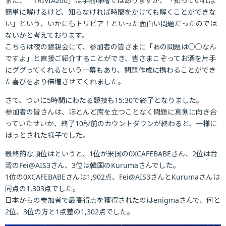
また、「TRIVIA200」は手前味噌ではありますが、「知っていれば
簡単に解けるけど、知らなければ時間をかけても解くことができな
い」という、いかにもトリビア！といった面白い問題だったのでは
ないかと考えております。
こちらは夜の懇親会にて、参加者の皆さまに「あの問題は○○なん
ですよ」と直接ご紹介することができ、皆さまこぞってお酒を片手
にググってくれるという一幕もあり、問題作成に携わることができ
た喜びをより倍増させてくれました。
さて、ついに5時間にわたる競技も15:30で終了となりました。
参加者の皆さんは、ほとんど席を立つことなく問題に真剣に向き合
っていたせいか、終了10秒前のカウントダウンが終わると、一様に
ほっとされた様子でした。
最終的な順位はというと、1位が米国の0XCAFEBABEさん、2位は台
湾のFei@AIS3さん、3位は韓国のKurumaさんでした。
1位の0XCAFEBABEさんは1,902点、Fei@AIS3さんとKurumaさんは
同点の1,303点でした。
日本からの参加者で最高得点を獲得されたのはenigmaさんで、何と
2位、3位の方と1点差の1,302点でした。