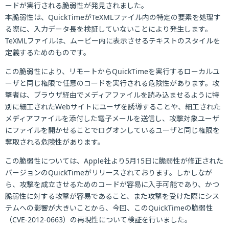
ードが実行される脆弱性が発見されました。
本脆弱性は、QuickTimeがTeXMLファイル内の特定の要素を処理す
る際に、入力データ長を検証していないことにより発生します。
TeXMLファイルは、ムービー内に表示させるテキストのスタイルを
定義するためのものです。
この脆弱性により、リモートからQuickTimeを実行するローカルユ
ーザと同じ権限で任意のコードを実行される危険性があります。攻
撃者は、ブラウザ経由でメディアファイルを読み込ませるように特
別に細工されたWebサイトにユーザを誘導することや、細工された
メディアファイルを添付した電子メールを送信し、攻撃対象ユーザ
にファイルを開かせることでログオンしているユーザと同じ権限を
奪取される危険性があります。
この脆弱性については、Apple社より5月15日に脆弱性が修正された
バージョンのQuickTimeがリリースされております。しかしなが
ら、攻撃を成立させるためのコードが容易に入手可能であり、かつ
脆弱性に対する攻撃が容易であること、また攻撃を受けた際にシス
テムへの影響が大きいことから、今回、このQuickTimeの脆弱性
（CVE-2012-0663）の再現性について検証を行いました。