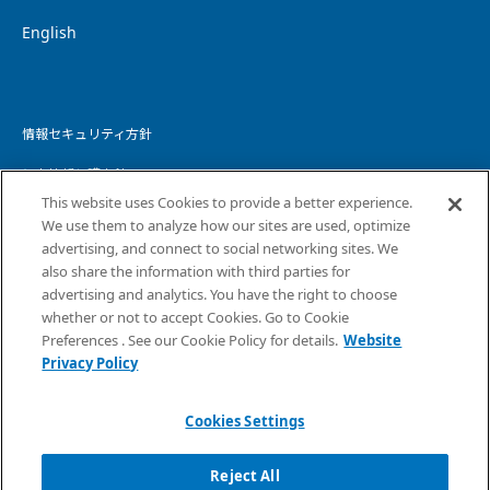
English
情報セキュリティ方針
個人情報保護方針
This website uses Cookies to provide a better experience.
個人情報の取り扱いについて
We use them to analyze how our sites are used, optimize
advertising, and connect to social networking sites. We
ウェブサイトプライバシーポリシー
also share the information with third parties for
advertising and analytics. You have the right to choose
コピーライト・免責事項
whether or not to accept Cookies. Go to Cookie
サイトマップ
Preferences . See our Cookie Policy for details.
Website
Privacy Policy
Cookies Settings
Reject All