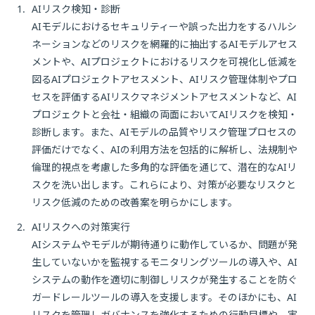
1.
AIリスク検知・診断
AIモデルにおけるセキュリティーや誤った出力をするハルシ
ネーションなどのリスクを網羅的に抽出するAIモデルアセス
メントや、AIプロジェクトにおけるリスクを可視化し低減を
図るAIプロジェクトアセスメント、AIリスク管理体制やプロ
セスを評価するAIリスクマネジメントアセスメントなど、AI
プロジェクトと会社・組織の両面においてAIリスクを検知・
診断します。また、AIモデルの品質やリスク管理プロセスの
評価だけでなく、AIの利用方法を包括的に解析し、法規制や
倫理的視点を考慮した多角的な評価を通じて、潜在的なAIリ
スクを洗い出します。これらにより、対策が必要なリスクと
リスク低減のための改善案を明らかにします。
2.
AIリスクへの対策実行
AIシステムやモデルが期待通りに動作しているか、問題が発
生していないかを監視するモニタリングツールの導入や、AI
システムの動作を適切に制御しリスクが発生することを防ぐ
ガードレールツールの導入を支援します。そのほかにも、AI
リスクを管理しガバナンスを強化するための行動目標や、実