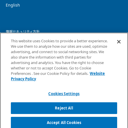
English
情報セキュリティ方針
This website uses Cookies to provide a better experience.
個人情報保護方針
We use them to analyze how our sites are used, optimize
advertising, and connect to social networking sites. We
個人情報の取り扱いについて
also share the information with third parties for
advertising and analytics. You have the right to choose
ウェブサイトプライバシーポリシー
whether or not to accept Cookies. Go to Cookie
Preferences . See our Cookie Policy for details.
Website
コピーライト・免責事項
Privacy Policy
サイトマップ
Cookies Settings
Reject All
Accept All Cookies