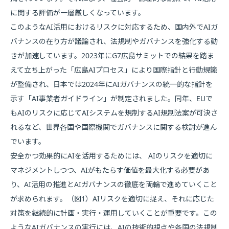
に関する評価が一層厳しくなっています。
このようなAI活用におけるリスクに対応するため、国内外でAIガ
バナンスの在り方が議論され、法規制やガバナンスを強化する動
きが加速しています。2023年にG7広島サミットでの結果を踏ま
えて立ち上がった「広島AIプロセス」により国際指針と行動規範
が整備され、日本では2024年にAIガバナンスの統一的な指針を
示す「AI事業者ガイドライン」が制定されました。同年、EUで
もAIのリスクに応じてAIシステムを規制するAI規制法案が可決さ
れるなど、世界各国や国際機関でガバナンスに関する検討が進ん
でいます。
安全かつ効果的にAIを活用するためには、 AIのリスクを適切に
マネジメントしつつ、AIがもたらす価値を最大化する必要があ
り、AI活用の推進とAIガバナンスの徹底を両輪で進めていくこと
が求められます。（図1）AIリスクを適切に捉え、それに応じた
対策を継続的に計画・実行・運用していくことが重要です。この
ようなAIガバナンスの実行には、AIの技術的視点や各国の法規制