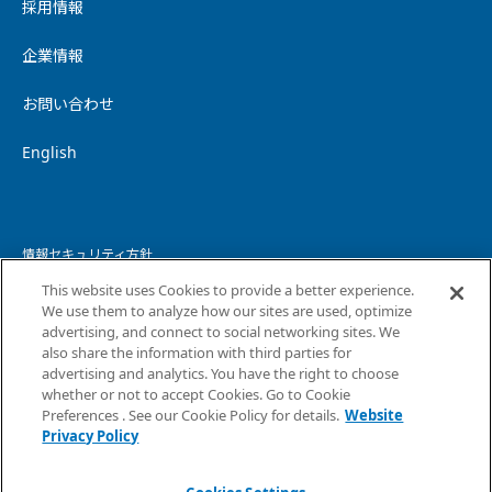
採用情報
企業情報
お問い合わせ
English
情報セキュリティ方針
This website uses Cookies to provide a better experience.
個人情報保護方針
We use them to analyze how our sites are used, optimize
advertising, and connect to social networking sites. We
個人情報の取り扱いについて
also share the information with third parties for
advertising and analytics. You have the right to choose
ウェブサイトプライバシーポリシー
whether or not to accept Cookies. Go to Cookie
Preferences . See our Cookie Policy for details.
Website
コピーライト・免責事項
Privacy Policy
サイトマップ