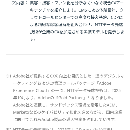
(2)内容：
集客・接客・ファン化を分断なくつなぐ統合CXアー
キテクチャを紹介します。CMSによる体験設計、ク
ラウドコールセンターでの高度な接客基盤、CDPに
よる精緻な顧客理解を組み合わせ、NTTデータ先端
技術が企業のCXを加速させる実装モデルを提示しま
す。
※1
Adobe社が提供するCXの向上を目的とした一連のデジタルマ
ーケティングおよびCX管理ツールパッケージ「Adobe
Experience Cloud」の一つ。NTTデータ先端技術は、2025
年10月より、Adobeの『Gold Partner』となりました。
Adobe社と連携し、サンドボックス環境を活用したAEM、
Marketoなどのケイパビリティ強化を進めながら、国内企業
に向けてこれらAdobe製品の導入提案を強化しています。
※2
NTTデータ先端技術は、2025年よりSprinklr社と連携し、