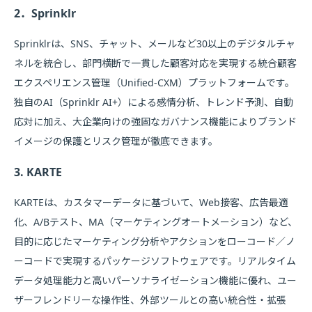
2．Sprinklr
Sprinklrは、SNS、チャット、メールなど30以上のデジタルチャ
ネルを統合し、部門横断で一貫した顧客対応を実現する統合顧客
エクスペリエンス管理（Unified-CXM）プラットフォームです。
独自のAI（Sprinklr AI+）による感情分析、トレンド予測、自動
応対に加え、大企業向けの強固なガバナンス機能によりブランド
イメージの保護とリスク管理が徹底できます。
3. KARTE
KARTEは、カスタマーデータに基づいて、Web接客、広告最適
化、A/Bテスト、MA（マーケティングオートメーション）など、
目的に応じたマーケティング分析やアクションをローコード／ノ
ーコードで実現するパッケージソフトウェアです。リアルタイム
データ処理能力と高いパーソナライゼーション機能に優れ、ユー
ザーフレンドリーな操作性、外部ツールとの高い統合性・拡張