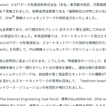
nfusion）とNTTデータ先端技術株式会社（本社：東京都中央区、代表
28日まで実施されました、総務省実証事業である「福岡県北九州市におけ
※
IPv6
無線メッシュネットワークの技術協力をいたしました。
会実験であり、NTT西日本のフレッツ 光ネクスト等を活用してIPv6
ための実証を行いました。本実証実験では、スマートネットワーク及びエ
ionとNTTデータ先端技術は、スマートネットワークの技術仕様検討のために、I
t Objects」を利用して、IPv6無線メッシュネットワークのソリューショ
用は世界的に高まっております。こうした中、市場要求の一つとして、
規模末端センサー間のダイレクトなIP通信を確保し、通信仕様の変換部
メッシュネットワークは、自由度が高く高品質なネットワークの構築が
スマートネットワークの実現を目指して、「NetFront Smart Objec
ネットワーク・ソリューションの有効性が検討されました。
e Internet Engineering Task Force）標準の6LoWPAN-ND（IPv6 over
very）準拠の技術を含んでおり、複数のノードへの一斉パケット配信を抑制したままで