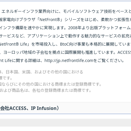
送、エネルギーインフラ業界向けに、モバイルソフトウェア技術をベース
家電向けブラウザ「NetFront®」シリーズをはじめ、柔軟かつ拡張
インフラ構築を速やかに実現します。2008年より出版プラットフォー
ービスなど、アプリケーション上で動作する魅力的なサービスの拡充に注
Front® Life」を市場投入し、BtoC向け事業も本格的に展開してい
ア、ヨーロッパ地域の子会社を拠点に国際展開も推進しています。ACCES
 Lifeに関する詳細は、http://jp.netfrontlife.comをご覧ください。
ront、は、日本国、米国、およびその他の国における
標です。
on Inc.の米国ならびにその他の国における商標または登録商標です。
名および商品名は、各社の登録商標または商標です。
CESS、IP Infusion）