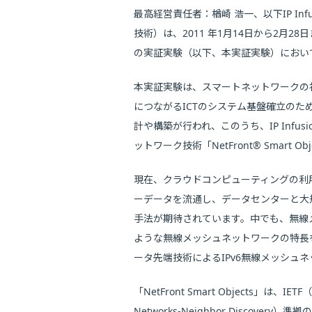
最高経営責任者：楢崎 浩一、以下IP I
技術）は、2011 年1月14日から2月
の実証実験（以下、本実証実験）において、
本実証実験は、スマートネットワークの社
につながるICTのシステム基盤確立の
計や構築が行われ、このうち、IP Infus
ットワーク技術「NetFront® Smar
現在、クラウドコンピューティングの利
ーデータを流通し、データセンターと大
手法が期待されています。中でも、無線
ような無線メッシュネットワークの特長を活かした
ータ先端技術によるIPv6無線メッシュ
「NetFront Smart Objects」は、IETF（Th
Networks-Neighbor Disco