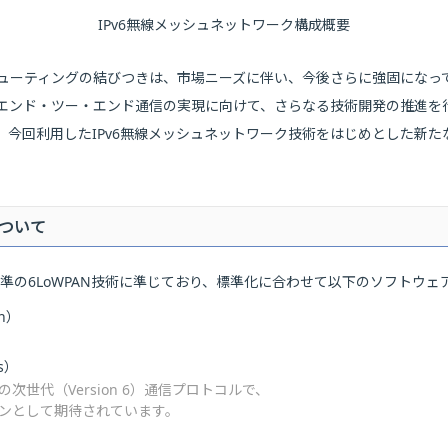
IPv6無線メッシュネットワーク構成概要
ーティングの結びつきは、市場ニーズに伴い、今後さらに強固になっていくも
のエンド・ツー・エンド通信の実現に向けて、さらなる技術開発の推進を
、今回利用したIPv6無線メッシュネットワーク技術をはじめとした新
」について
s」は、IETF標準の6LoWPAN技術に準じており、標準化に合わせて以下のソフ
on）
Ns）
の次世代（Version 6）通信プロトコルで、
ョンとして期待されています。