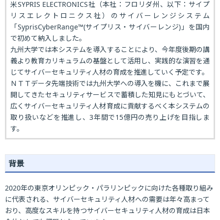
米SYPRIS ELECTRONICS社（本社：フロリダ州、以下：サイプ
リスエレクトロニクス社）のサイバーレンジシステム
「SyprisCyberRange™(サイプリス・サイバーレンジ)」を国内
で初めて納入しました。
九州大学では本システムを導入することにより、今年度後期の講
義より教育カリキュラムの基盤として活用し、実践的な演習を通
じてサイバーセキュリティ人材の育成を推進していく予定です。
ＮＴＴデータ先端技術では九州大学への導入を機に、これまで展
開してきたセキュリティサービスで蓄積した知見にもとづいて、
広くサイバーセキュリティ人材育成に貢献するべく本システムの
取り扱いなどを推進し、3年間で15億円の売り上げを目指しま
す。
背景
2020年の東京オリンピック・パラリンピックに向けた各種取り組み
に代表される、サイバーセキュリティ人材への需要は年々高まって
おり、高度なスキルを持つサイバーセキュリティ人材の育成は日本