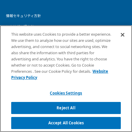
情報セキュリティ方針
個人情報保護方針
This website uses Cookies to provide a better experience.
個人情報の取り扱いについて
We use them to analyze how our sites are used, optimize
advertising, and connect to social networking sites. We
ウェブサイトプライバシーポリシー
also share the information with third parties for
advertising and analytics. You have the right to choose
コピーライト・免責事項
whether or not to accept Cookies. Go to Cookie
サイトマップ
Preferences . See our Cookie Policy for details.
Website
Privacy Policy
Cookies Settings
Reject All
Copyright ©
2026
NTT DATA INTELLILINK Corporation
Accept All Cookies