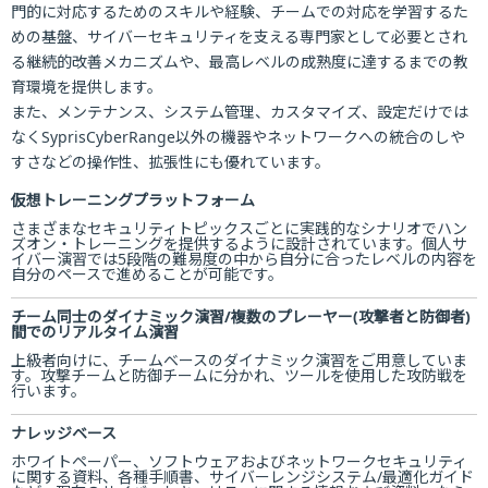
門的に対応するためのスキルや経験、チームでの対応を学習するた
めの基盤、サイバーセキュリティを支える専門家として必要とされ
る継続的改善メカニズムや、最高レベルの成熟度に達するまでの教
育環境を提供します。
また、メンテナンス、システム管理、カスタマイズ、設定だけでは
なくSyprisCyberRange以外の機器やネットワークへの統合のしや
すさなどの操作性、拡張性にも優れています。
仮想トレーニングプラットフォーム
さまざまなセキュリティトピックスごとに実践的なシナリオでハン
ズオン・トレーニングを提供するように設計されています。個人サ
イバー演習では5段階の難易度の中から自分に合ったレベルの内容を
自分のペースで進めることが可能です。
チーム同士のダイナミック演習/複数のプレーヤー(攻撃者と防御者)
間でのリアルタイム演習
上級者向けに、チームベースのダイナミック演習をご用意していま
す。攻撃チームと防御チームに分かれ、ツールを使用した攻防戦を
行います。
ナレッジベース
ホワイトペーパー、ソフトウェアおよびネットワークセキュリティ
に関する資料、各種手順書、サイバーレンジシステム/最適化ガイド