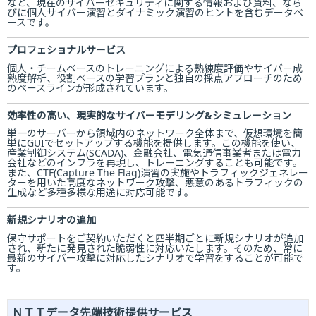
など、現在のサイバーセキュリティに関する情報および資料、なら
びに個人サイバー演習とダイナミック演習のヒントを含むデータベ
ースです。
プロフェショナルサービス
個人・チームベースのトレーニングによる熟練度評価やサイバー成
熟度解析、役割ベースの学習プランと独自の採点アプローチのため
のベースラインが形成されています。
効率性の高い、現実的なサイバーモデリング&シミュレーション
単一のサーバーから領域内のネットワーク全体まで、仮想環境を簡
単にGUIでセットアップする機能を提供します。この機能を使い、
産業制御システム(SCADA)、金融会社、電気通信事業者または電力
会社などのインフラを再現し、トレーニングすることも可能です。
また、CTF(Capture The Flag)演習の実施やトラフィックジェネレー
ターを用いた高度なネットワーク攻撃、悪意のあるトラフィックの
生成など多種多様な用途に対応可能です。
新規シナリオの追加
保守サポートをご契約いただくと四半期ごとに新規シナリオが追加
され、新たに発見された脆弱性に対応いたします。そのため、常に
最新のサイバー攻撃に対応したシナリオで学習をすることが可能で
す。
ＮＴＴデータ先端技術提供サービス