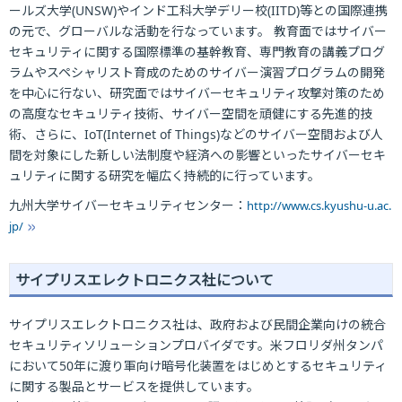
ールズ大学(UNSW)やインド工科大学デリー校(IITD)等との国際連携
の元で、グローバルな活動を行なっています。 教育面ではサイバー
セキュリティに関する国際標準の基幹教育、専門教育の講義プログ
ラムやスペシャリスト育成のためのサイバー演習プログラムの開発
を中心に行ない、研究面ではサイバーセキュリティ攻撃対策のため
の高度なセキュリティ技術、サイバー空間を頑健にする先進的技
術、さらに、IoT(Internet of Things)などのサイバー空間および人
間を対象にした新しい法制度や経済への影響といったサイバーセキ
ュリティに関する研究を幅広く持続的に行っています。
九州大学サイバーセキュリティセンター：
http://www.cs.kyushu-u.ac.
jp/
サイプリスエレクトロニクス社について
サイプリスエレクトロニクス社は、政府および民間企業向けの統合
セキュリティソリューションプロバイダです。米フロリダ州タンパ
において50年に渡り軍向け暗号化装置をはじめとするセキュリティ
に関する製品とサービスを提供しています。