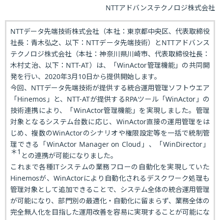
NTTアドバンステクノロジ株式会社
NTTデータ先端技術株式会社（本社：東京都中央区、代表取締役
社長：青木弘之、以下：NTTデータ先端技術）とNTTアドバンス
テクノロジ株式会社（本社：神奈川県川崎市、代表取締役社長：
木村丈治、以下：NTT-AT）は、「WinActor管理機能」の共同開
発を行い、2020年3月10日から提供開始します。
今回、NTTデータ先端技術が提供する統合運用管理ソフトウエア
「Hinemos」と、NTT-ATが提供するRPAツール「WinActor」の
技術連携により、「WinActor管理機能」を実現しました。管理
対象となるシステム台数に応じ、WinActor直接の運用管理をは
じめ、複数のWinActorのシナリオや権限設定等を一括で統制管
理できる「WinActor Manager on Cloud」、「WinDirector」
＊1
との連携が可能になりました。
これまで各種ITシステムの業務フローの自動化を実現していた
Hinemosが、WinActorにより自動化されるデスクワーク処理も
管理対象として追加できることで、システム全体の統合運用管理
が可能になり、部門別の最適化・自動化に留まらず、業務全体の
完全無人化を目指した運用改善を容易に実現することが可能にな