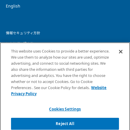
English
情報セキュリティ方針
個人情報保護方針
This website uses Cookies to provide a better experience.
個人情報の取り扱いについて
We use them to analyze how our sites are used, optimize
advertising, and connect to social networking sites. We
ウェブサイトプライバシーポリシー
also share the information with third parties for
advertising and analytics. You have the right to choose
コピーライト・免責事項
whether or not to accept Cookies. Go to Cookie
サイトマップ
Preferences . See our Cookie Policy for details.
Website
Privacy Policy
Cookies Settings
Reject All