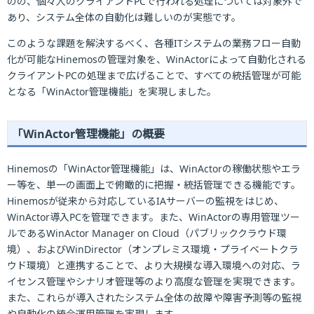
のの、個々人のクライアントPCで行われる処理については対象外で
あり、システム全体の自動化は難しいのが実態です。
このような課題を解決するべく、各種ITシステムの業務フロー自動
化が可能なHinemosの管理対象を、WinActorによって自動化される
クライアントPCの処理まで広げることで、すべての統括管理が可能
となる「WinActor管理機能」を実現しました。
「WinActor管理機能」の概要
Hinemosの「WinActor管理機能」は、WinActorの稼働状態やエラ
ー等を、単一の画面上で俯瞰的に把握・統括管理できる機能です。
Hinemosが従来から対応しているIAサーバーの監視をはじめ、
WinActor導入PCを管理できます。また、WinActorの専用管理ツー
ルであるWinActor Manager on Cloud（パブリッククラウド環
境）、およびWinDirector（オンプレミス環境・プライベートクラ
ウド環境）と連携することで、より大規模な導入環境への対応、ラ
イセンス管理やシナリオ管理等のより高度な管理を実現できます。
また、これらが導入されたシステム全体の故障や障害予測等の監視
や自動化の統合運用管理を実現します。