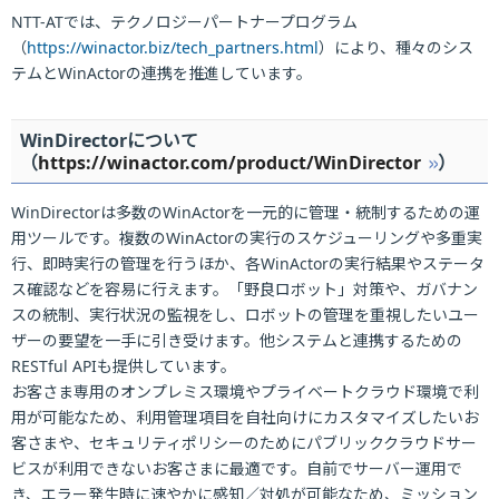
NTT-ATでは、テクノロジーパートナープログラム
（
https://winactor.biz/tech_partners.html
）により、種々のシス
テムとWinActorの連携を推進しています。
WinDirectorについて
（
https://winactor.com/product/WinDirector
）
WinDirectorは多数のWinActorを一元的に管理・統制するための運
用ツールです。複数のWinActorの実行のスケジューリングや多重実
行、即時実行の管理を行うほか、各WinActorの実行結果やステータ
ス確認などを容易に行えます。「野良ロボット」対策や、ガバナン
スの統制、実行状況の監視をし、ロボットの管理を重視したいユー
ザーの要望を一手に引き受けます。他システムと連携するための
RESTful APIも提供しています。
お客さま専用のオンプレミス環境やプライベートクラウド環境で利
用が可能なため、利用管理項目を自社向けにカスタマイズしたいお
客さまや、セキュリティポリシーのためにパブリッククラウドサー
ビスが利用できないお客さまに最適です。自前でサーバー運用で
き、エラー発生時に速やかに感知／対処が可能なため、ミッション