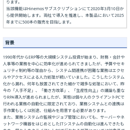
ります。
当該機能はHinemosサブスクリプションにて2020年3月10日か
ら提供開始します。両社で導入を推進し、本製品において2025
年までに500本の販売を目指します。
背景
1990年代からERP等の大規模システム投資が始まり、財務・会計や
人事等の業務を中心に効率化が進められてきましたが、予算やセキ
ュリティ制約等の理由から、システム間連携が困難な業務はエクセ
ルやアクセスによる人力処理が続いていました。こうしたシステム
化から漏れ、何年も放置されてきた細かで雑多な処理において、昨
今の「人手不足」、「働き方改革」、「生産性向上」の議論も重な
りRPA導入が進められましたが、実態は個々人のクライアントPCで
行われる業務の自動化に限定されており、業務システムとの連携は
手作業もしくは別途、仕組みを用意する必要があります。
また、業務システムの監視やジョブ管理においても、サーバーやネ
ットワーク機器をはじめとしたITシステムの自動化は進んできたも