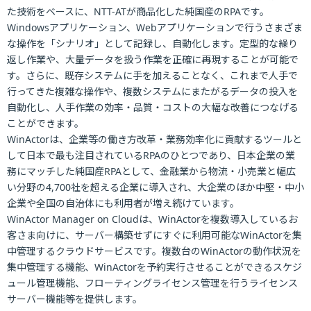
た技術をベースに、NTT-ATが商品化した純国産のRPAです。
Windowsアプリケーション、Webアプリケーションで行うさまざま
な操作を「シナリオ」として記録し、自動化します。定型的な繰り
返し作業や、大量データを扱う作業を正確に再現することが可能で
す。さらに、既存システムに手を加えることなく、これまで人手で
行ってきた複雑な操作や、複数システムにまたがるデータの投入を
自動化し、人手作業の効率・品質・コストの大幅な改善につなげる
ことができます。
WinActorは、企業等の働き方改革・業務効率化に貢献するツールと
して日本で最も注目されているRPAのひとつであり、日本企業の業
務にマッチした純国産RPAとして、金融業から物流・小売業と幅広
い分野の4,700社を超える企業に導入され、大企業のほか中堅・中小
企業や全国の自治体にも利用者が増え続けています。
WinActor Manager on Cloudは、WinActorを複数導入しているお
客さま向けに、サーバー構築せずにすぐに利用可能なWinActorを集
中管理するクラウドサービスです。複数台のWinActorの動作状況を
集中管理する機能、WinActorを予約実行させることができるスケジ
ュール管理機能、フローティングライセンス管理を行うライセンス
サーバー機能等を提供します。