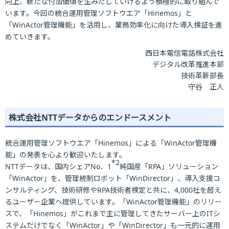
向上、新たな付加価値を生みだしていけるよう積極的に取り組んで
います。今回の統合運用管理ソフトウエア「Hinemos」と
「WinActor管理機能」を活用し、業務効率化に向けた導入検証を進
めていきます。
西日本電信電話株式会社
デジタル改革推進本部
技術革新部長
守谷 正人
株式会社NTTデータからのエンドースメント
統合運用管理ソフトウエア「Hinemos」による「WinActor管理機
能」の発表を心より歓迎いたします。
*2
NTTデータは、国内シェアNo．1
純国産「RPA」ソリューション
「WinActor」を、管理統制ロボット「WinDirector」、導入支援コ
ンサルティング、技術研修やRPA技術者検定と共に、4,000社を超え
るユーザー企業へ提供しています。「WinActor管理機能」のリリー
スで、「Hinemos」がこれまで主に管理してきたサーバー上のITシ
ステムだけでなく「WinActor」や「WinDirector」も一元的に運用