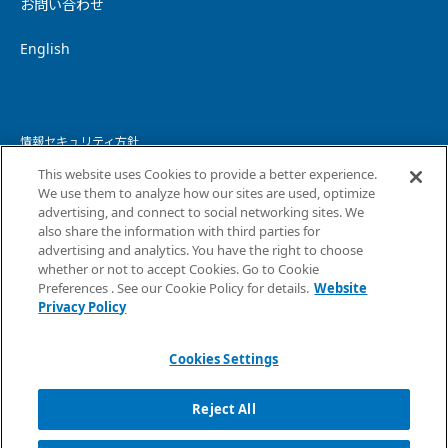
お問い合わせ
English
情報セキュリティ方針
This website uses Cookies to provide a better experience.
個人情報保護方針
We use them to analyze how our sites are used, optimize
advertising, and connect to social networking sites. We
個人情報の取り扱いについて
also share the information with third parties for
advertising and analytics. You have the right to choose
ウェブサイトプライバシーポリシー
whether or not to accept Cookies. Go to Cookie
Preferences . See our Cookie Policy for details.
Website
コピーライト・免責事項
Privacy Policy
サイトマップ
Cookies Settings
Reject All