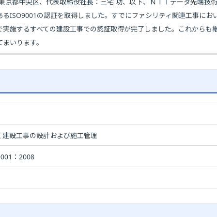
：東京都中央区、代表取締役社長：三宅 功、以下、ＮＴＴデータ先端技
るISO9001の認証を取得しました。すでにファシリティ関連工事に
で実施するすべての建設工事での認証取得が完了しました。これからも
てまいります。
く建設工事の設計および施工管理
9001：2008