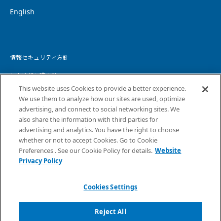
English
情報セキュリティ方針
個人情報保護方針
This website uses Cookies to provide a better experience.
個人情報の取り扱いについて
We use them to analyze how our sites are used, optimize
advertising, and connect to social networking sites. We
ウェブサイトプライバシーポリシー
also share the information with third parties for
advertising and analytics. You have the right to choose
コピーライト・免責事項
whether or not to accept Cookies. Go to Cookie
サイトマップ
Preferences . See our Cookie Policy for details.
Website
Privacy Policy
Cookies Settings
Reject All