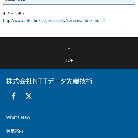
セキュリティ
http://www.intellilink.co.jp/security/services/index.html
TOP
What’s New
事業案内