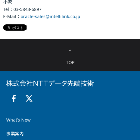
小沢
Tel：03-5843-6897
E-Mail：
oracle-sales@intellilink.co.jp
TOP
What’s New
事業案内