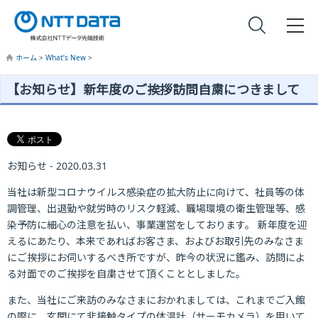
ホーム
>
What’s New
>
現在地
【お知らせ】新年度のご挨拶訪問自粛につきまして
お知らせ - 2020.03.31
当社は新型コロナウイルス感染症の拡大防止に向けて、社員等の体
調管理、出退勤や就労時のリスク軽減、職場環境の衛生管理等、感
染予防に細心の注意を払い、事業運営をしております。 新年度を迎
えるにあたり、本来であればお客さま、およびお取引先のみなさま
にご挨拶にお伺いするべき所ですが、昨今の状況に鑑み、訪問によ
る対面でのご挨拶を自粛させて頂くこととしました。
また、当社にご来訪のみなさまにおかれましては、これまでご入館
の際に、玄関にて非接触タイプの体温計（サーモカメラ）を用いて