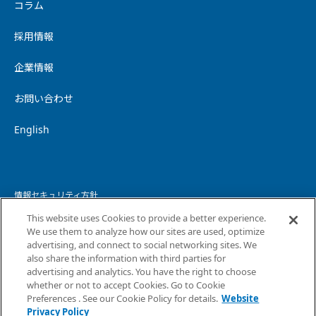
コラム
採用情報
企業情報
お問い合わせ
English
情報セキュリティ方針
This website uses Cookies to provide a better experience.
個人情報保護方針
We use them to analyze how our sites are used, optimize
advertising, and connect to social networking sites. We
個人情報の取り扱いについて
also share the information with third parties for
advertising and analytics. You have the right to choose
ウェブサイトプライバシーポリシー
whether or not to accept Cookies. Go to Cookie
Preferences . See our Cookie Policy for details.
Website
コピーライト・免責事項
Privacy Policy