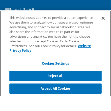
情報セキュリティ方針
This website uses Cookies to provide a better experience.
個人情報保護方針
We use them to analyze how our sites are used, optimize
advertising, and connect to social networking sites. We
個人情報の取り扱いについて
also share the information with third parties for
advertising and analytics. You have the right to choose
ウェブサイトプライバシーポリシー
whether or not to accept Cookies. Go to Cookie
Preferences . See our Cookie Policy for details.
Website
コピーライト・免責事項
Privacy Policy
サイトマップ
Cookies Settings
Reject All
Accept All Cookies
Copyright ©
2026
NTT DATA INTELLILINK Corporation