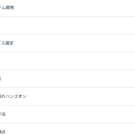
テム開発
ビス選定
例
築のハンズオン
手法
観点