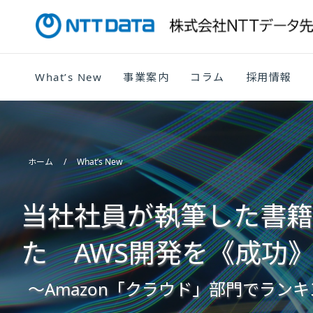
What’s New
事業案内
コラム
採用情報
ホーム
What’s New
当社社員が執筆した書籍
た AWS開発を《成功
～Amazon「クラウド」部門でラン