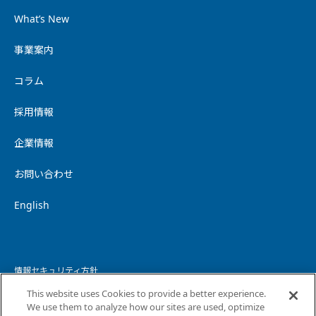
What’s New
事業案内
コラム
採用情報
企業情報
お問い合わせ
English
情報セキュリティ方針
This website uses Cookies to provide a better experience.
個人情報保護方針
We use them to analyze how our sites are used, optimize