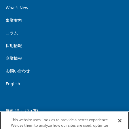
What’s New
事業案内
コラム
採用情報
企業情報
お問い合わせ
English
情報セキュリティ方針
This website uses Cookies to provide a better experience.
個人情報保護方針
We use them to analyze how our sites are used, optimize