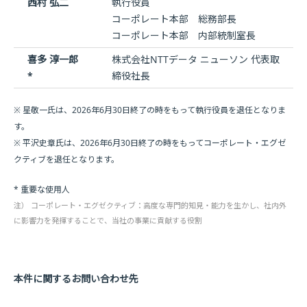
西村 弘二
執行役員
コーポレート本部 総務部長
コーポレート本部 内部統制室長
喜多 淳一郎
株式会社NTTデータ ニューソン 代表取
*
締役社長
※ 星敬一氏は、2026年6月30日終了の時をもって執行役員を退任となりま
す。
※ 平沢史章氏は、2026年6月30日終了の時をもってコーポレート・エグゼ
クティブを退任となります。
* 重要な使用人
注） コーポレート・エグゼクティブ：高度な専門的知見・能力を生かし、社内外
に影響力を発揮することで、当社の事業に貢献する役割
本件に関するお問い合わせ先