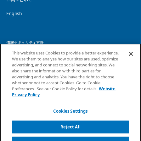
English
情報セキュリティ方針
This website uses Cookies to provide a better experience.
個人情報保護方針
We use them to analyze how our sites are used, optimize
advertising, and connect to social networking sites. We
個人情報の取り扱いについて
also share the information with third parties for
advertising and analytics. You have the right to choose
ウェブサイトプライバシーポリシー
whether or not to accept Cookies. Go to Cookie
Preferences . See our Cookie Policy for details.
Website
コピーライト・免責事項
Privacy Policy
サイトマップ
Cookies Settings
Reject All