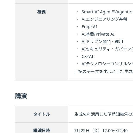
概要
・
Smart AI Agent™/Agentic 
・
AIエンジニアリング基盤
・
Edge AI
・
AI基盤/Private AI
・
AIドリブン開発・運用
・
AIセキュリティ・ガバナン
・
CX×AI
・
AIテクノロジーコンサルシ
上記のテーマを中心とした生成
講演
タイトル
生成AIを活用した暗黙知継承
講演日時
7月25日（金）12:00～12:40