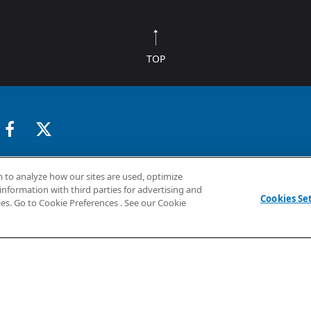
TOP
採用情報
企業情報
お問い合わせ
 to analyze how our sites are used, optimize
information with third parties for advertising and
Cookies Se
ies. Go to Cookie Preferences . See our Cookie
いて
トマップ