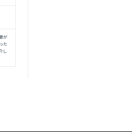
要が
った
介し