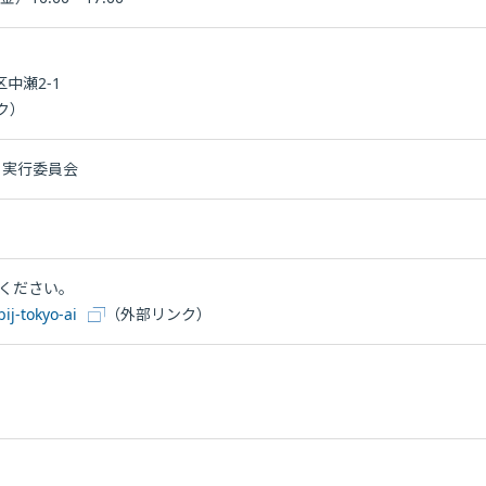
区中瀬2-1
ク）
n 実行委員会
ください。
ij-tokyo-ai
（外部リンク）