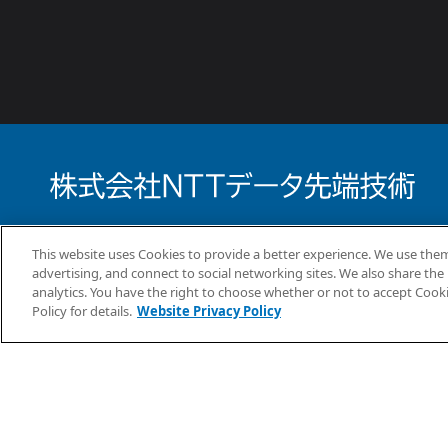
What’s New
事業案内
コラム
This website uses Cookies to provide a better experience. We use them
advertising, and connect to social networking sites. We also share the 
analytics. You have the right to choose whether or not to accept Cook
Policy for details.
Website Privacy Policy
情報セキュリティ方針
個人情報保護方針
個人情報の取り扱いにつ
ウェブサイトプライバシーポリシー
コピーライト・免責事項
サイ
Copyright ©
2026
NTT DATA INTELLILINK Corporation