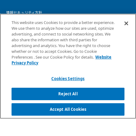
情報セキュリティ方針
This website uses Cookies to provide a better experience.
個人情報保護方針
We use them to analyze how our sites are used, optimize
advertising, and connect to social networking sites. We
個人情報の取り扱いについて
also share the information with third parties for
advertising and analytics. You have the right to choose
ウェブサイトプライバシーポリシー
whether or not to accept Cookies. Go to Cookie
Preferences . See our Cookie Policy for details.
Website
コピーライト・免責事項
Privacy Policy
サイトマップ
Cookies Settings
Reject All
Accept All Cookies
Copyright ©
2026
NTT DATA INTELLILINK Corporation