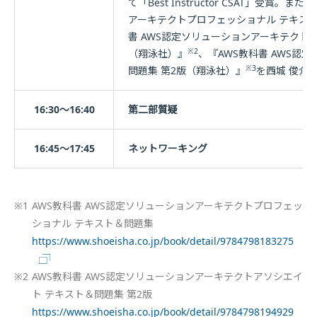
て「Best Instructor CSAT」受賞
アーキテクトプロフェッショナル テキス
書 AWS認定ソリューションアーキテクト
※2
（翔泳社）』
、『AWS教科書 AWS認
※3
問題集 第2版（翔泳社）』
を西城 俊介
16:30～16:40
第二部質疑
16:45～17:45
ネットワーキング
※1
AWS教科書 AWS認定ソリューションアーキテクトプロフェッ
ショナル テキスト＆問題集
https://www.shoeisha.co.jp/book/detail/9784798183275
※2
AWS教科書 AWS認定ソリューションアーキテクトアソシエイ
ト テキスト＆問題集 第2版
https://www.shoeisha.co.jp/book/detail/9784798194929