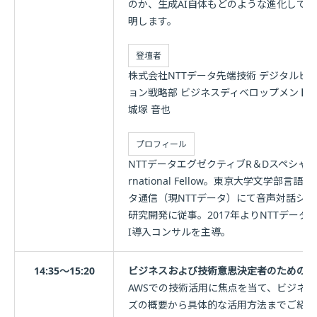
のか、生成AI自体もどのような進化して
明します。
登壇者
株式会社NTTデータ先端技術 デジタルビ
ョン戦略部 ビジネスディベロップメント推進室 Pri
城塚 音也
プロフィール
NTTデータエグゼクティブR＆Dスペシャリス
rnational Fellow。東京大学文学
タ通信（現NTTデータ）にて音声対話シス
研究開発に従事。2017年よりNTTデータ
I導入コンサルを主導。
14:35～15:20
ビジネスおよび技術意思決定者のための生
AWSでの技術活用に焦点を当て、ビジネ
ズの概要から具体的な活用方法までご紹介