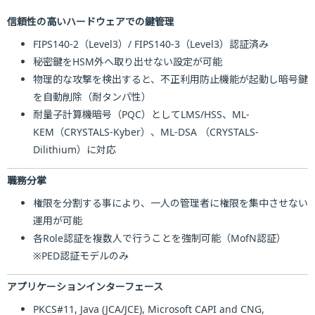
信頼性の高いハードウェアでの鍵管理
FIPS140-2（Level3）/ FIPS140-3（Level3）認証済み
秘密鍵をHSM外へ取り出せない設定が可能
物理的な攻撃を検出すると、不正利用防止機能が起動し暗号鍵
を自動削除（耐タンパ性）
耐量子計算機暗号（PQC）としてLMS/HSS、ML-
KEM（CRYSTALS-Kyber）、ML-DSA （CRYSTALS-
Dilithium）に対応
職務分掌
権限を分割する事により、一人の管理者に権限を集中させない
運用が可能
各Role認証を複数人で行うことを強制可能（MofN認証）
※PED認証モデルのみ
アプリケーションインターフェース
PKCS#11, Java (JCA/JCE), Microsoft CAPI and CNG,