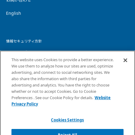
English
情報セキュリティ方針
個人情報保護方針
This website uses Cookies to provide a better experience.
個人情報の取り扱いについて
We use them to analyze how our sites are used, optimize
advertising, and connect to social networking sites. We
ウェブサイトプライバシーポリシー
also share the information with third parties for
advertising and analytics. You have the right to choose
コピーライト・免責事項
whether or not to accept Cookies. Go to Cookie
サイトマップ
Preferences . See our Cookie Policy for details.
Website
Privacy Policy
Cookies Settings