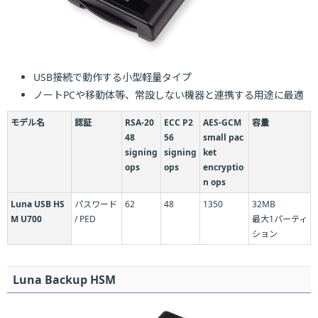
USB接続で動作する小型軽量タイプ
ノートPCや移動体等、常設しない機器と連携する用途に最適
モデル名
認証
RSA-20
ECC P2
AES-GCM
容量
48
56
small pac
signing
signing
ket
ops
ops
encryptio
n ops
Luna USB HS
パスワード
62
48
1350
32MB
M U700
/ PED
最大1パーティ
ション
Luna Backup HSM