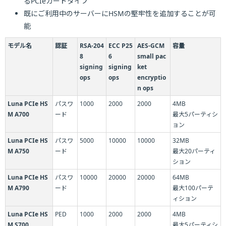
るPCIeカードタイプ
既にご利用中のサーバーにHSMの堅牢性を追加することが可
能
モデル名
認証
RSA-204
ECC P25
AES-GCM
容量
8
6
small pac
signing
signing
ket
ops
ops
encryptio
n ops
Luna PCIe HS
パスワ
1000
2000
2000
4MB
M A700
ード
最大5パーティシ
ョン
Luna PCIe HS
パスワ
5000
10000
10000
32MB
M A750
ード
最大20パーティ
ション
Luna PCIe HS
パスワ
10000
20000
20000
64MB
M A790
ード
最大100パーテ
ィション
Luna PCIe HS
PED
1000
2000
2000
4MB
M S700
最大5パーティシ