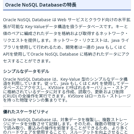
Oracle NoSQL Databaseの特長
Oracle NoSQL Database は Web サービスとクラウド向けの水平拡
張が可能な Key-Valueデータ構造を扱うデータベースです。キーと
値のペアに編成されたデータを格納および取得するネットワーク・
リクエストを提供します。ネットワーク・リクエストは、Java ライ
ブラリを使用して行われるため、開発者は一連の Java もしくは C
APIを使用してOracle NoSQL Database に格納されたデータにアク
セスすることができます。
シンプルなデータモデル
Oracle NoSQL Database は、Key-Value 型のシンプルなデータ構
造を利用しています。従って、Java もしくは C API を使用してデー
タベースにアクセスし、KVStore と呼ばれるキーバリュー・ストア
に格納されているデータに対する作成、読取り、更新および削除
(CRUD) の全操作を実行できます。KVStore はローカル・ストレージ
を持った物理マシンの集まりです。
優れたスケーラビリティ
Oracle NoSQL Database は、対象データを複製し、複数ストレー
ジにデータを分散させて記録します。そのため、複数の物理マシン
で読み取り、書込みの操作を処理することができるため、より多く
のハードウェアを使用することで、スループットを向上させること