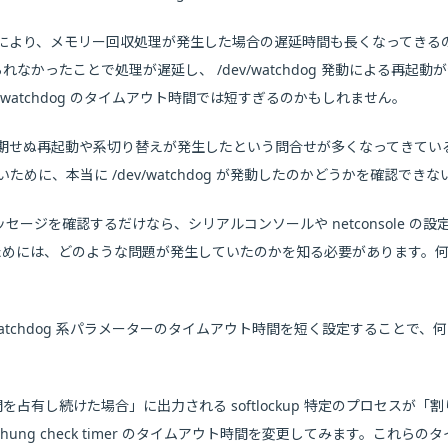
により、メモリー回収処理が発生した場合の遅延時間も長くなってきる
られなかったことで処理が遅延し、 /dev/watchdog 発動による再
v/watchdog のタイムアウト時間では短すぎるのかもしれません。
ぬ再起動や系切り替えが発生したという問合せが多くなってきているのですが、 
めに、本当に /dev/watchdog が発動したのかどうかを確認でき
動時のメッセージを確認するだけなら、シリアルコンソールや netconsole
かを知るためには、どのような問題が発生していたのかを知る必要があります
る watchdog 系パラメーターのタイムアウト時間を短く設定すること
間を占有し続けた場合」に出力される softlockup 特定のプロセス
ung check timer のタイムアウト時間を変更してみます。これら