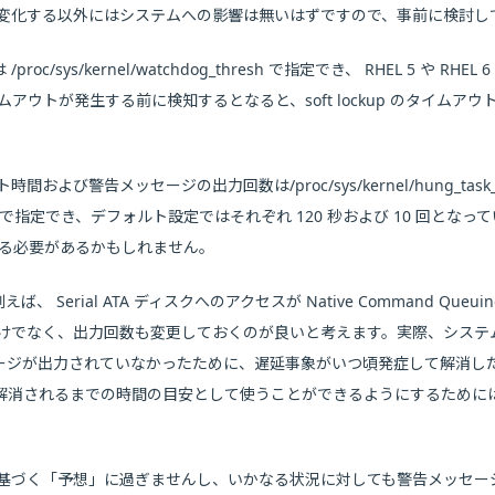
変化する以外にはシステムへの影響は無いはずですので、事前に検討し
/proc/sys/kernel/watchdog_thresh で指定でき、 RHEL 5 や 
og タイムアウトが発生する前に検知するとなると、soft lockup のタイム
ト時間および警告メッセージの出力回数は/proc/sys/kernel/hung_task_ti
_warnings で指定でき、デフォルト設定ではそれぞれ 120 秒および 10 回となっ
する必要があるかもしれません。
、例えば、 Serial ATA ディスクへのアクセスが Native Command 
けでなく、出力回数も変更しておくのが良いと考えます。実際、システ
ッセージが出力されていなかったために、遅延事象がいつ頃発症して解消し
消されるまでの時間の目安として使うことができるようにするためには、 3
基づく「予想」に過ぎませんし、いかなる状況に対しても警告メッセー