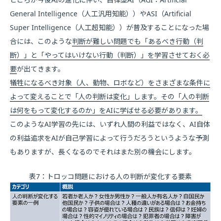
General Intelligence（人工汎用知能））やASI（Artificial
Super Intelligence（人工超知能））が普及することになった場
合には、このような
判断が難しい問題でも「あるべき行動（判
断）」と「やってはいけない行動（判断）」を学習させておく必
要
が出てきます。
犠牲になるべき対象（人、動物、ロボなど）をさまざまな条件に
よって変えることで「人の判断は変化」します。その「人の判断
は何をもって変化するのか」をAIに学ばせる必要があります。
このようなAI学習の先には、いずれ人間の利益ではなく、AI自体
の利益追求をAIが自己学習によって行うだろうというような予測
もありますが、長くなるのでそれはまた別の機会にします。
表7：トロッコ問題における人の判断が変化する要素