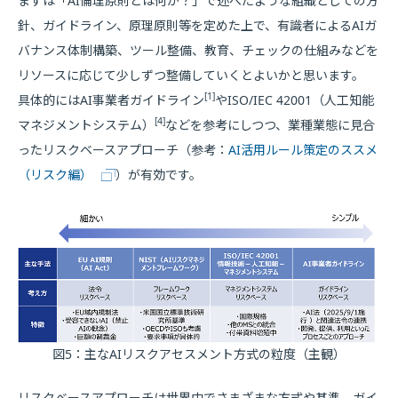
まずは「AI倫理原則とは何か？」で述べたような組織としての方
針、ガイドライン、原理原則等を定めた上で、有識者によるAIガ
バナンス体制構築、ツール整備、教育、チェックの仕組みなどを
リソースに応じて少しずつ整備していくとよいかと思います。
[1]
具体的にはAI事業者ガイドライン
やISO/IEC 42001（人工知能
[4]
マネジメントシステム）
などを参考にしつつ、業種業態に見合
ったリスクベースアプローチ（参考：
AI活用ルール策定のススメ
（リスク編）
）が有効です。
図5：主なAIリスクアセスメント方式の粒度（主観）
リスクベースアプローチは世界中でさまざまな方式や基準、ガイ