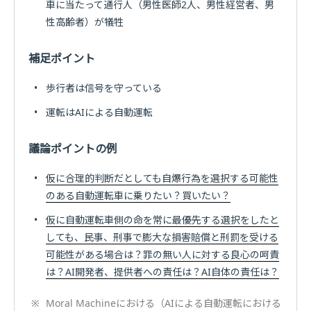
車に当たって通行人（男性医師2人、男性経営者、男
性高齢者）が犠牲
補足ポイント
•
歩行者は信号を守っている
•
運転はAIによる自動運転
議論ポイントの例
•
仮に合理的判断だとしても自爆行為を選択する可能性
のある自動運転車に乗りたい？買いたい？
•
仮に自動運転車側の命を常に最優先する選択をしたと
しても、民事、刑事で膨大な損害賠償と刑罰を受ける
可能性がある場合は？罪の無い人に対する良心の呵責
は？AI開発者、提供者への責任は？AI自体の責任は？
※
Moral Machineにおける（AIによる自動運転における