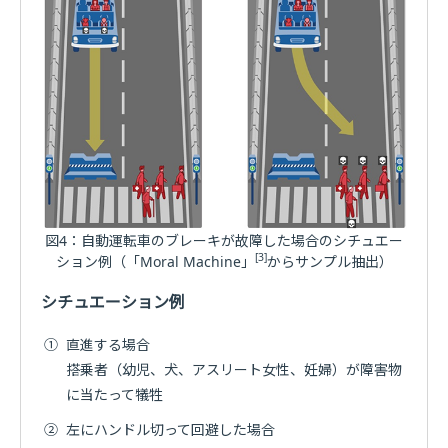
図4：自動運転車のブレーキが故障した場合のシチュエー
[3]
ション例（「Moral Machine」
からサンプル抽出）
シチュエーション例
①
直進する場合
搭乗者（幼児、犬、アスリート女性、妊婦）が障害物
に当たって犠牲
②
左にハンドル切って回避した場合