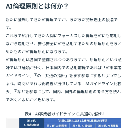
AI倫理原則とは何か？
新たに登場してきたAI倫理ですが、まだまだ発展途上の段階で
す。
これまで紹介してきた人間にフォーカスした倫理をAIにも応用し
ながら適用させ、安心安全にAIを活用するための原理原則をまと
めたものがAI倫理原則になります。
AI倫理原則は各国で整備されつつありますが、原理原則という意
味では共通項が多く、日本国内での活用前提であれば「AI事業者
[1]
ガイドライン」
の「共通の指針」をまず参考にするとよいでし
ょう。時間があれば総務省が提供している「AIガイドライン比較
[2]
表」
などを参考にして、国内、国外の倫理原則の考え方を読ん
でおくとよいかと思います。
[1]
表4：AI事業者ガイドライン C.共通の指針