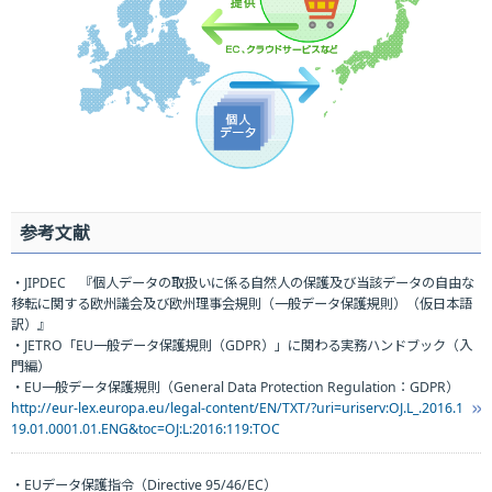
参考文献
・JIPDEC 『個人データの取扱いに係る自然人の保護及び当該データの自由な
移転に関する欧州議会及び欧州理事会規則（一般データ保護規則）（仮日本語
訳）』
・JETRO「EU一般データ保護規則（GDPR）」に関わる実務ハンドブック（入
門編）
・EU一般データ保護規則（General Data Protection Regulation：GDPR）
http://eur-lex.europa.eu/legal-content/EN/TXT/?uri=uriserv:OJ.L_.2016.1
19.01.0001.01.ENG&toc=OJ:L:2016:119:TOC
・EUデータ保護指令（Directive 95/46/EC）