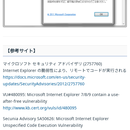
【参考サイト】
マイクロソフト セキュリティ アドバイザリ (2757760)
Internet Explorer の脆弱性により、リモートでコードが実行される
https://docs.microsoft.com/en-us/security-
updates/SecurityAdvisories/2012/2757760
VU#480095: Microsoft Internet Explorer 7/8/9 contain a use-
after-free vulnerability
http://www.kb.cert.org/vuls/id/480095
Secunia Advisory SA50626: Microsoft Internet Explorer
Unspecified Code Execution Vulnerability