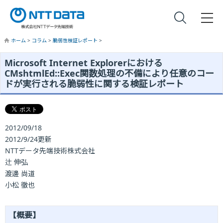
ホーム
>
コラム
>
脆弱性検証レポート
>
Microsoft Internet Explorerにおける
CMshtmlEd::Exec関数処理の不備により任意のコー
ドが実行される脆弱性に関する検証レポート
2012/09/18
2012/9/24更新
NTTデータ先端技術株式会社
辻 伸弘
渡邊 尚道
小松 徹也
【概要】