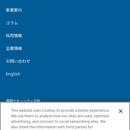
事業案内
コラム
採用情報
企業情報
お問い合わせ
English
情報セキュリティ方針
This website uses Cookies to provide a better experience.
個人情報保護方針
We use them to analyze how our sites are used, optimize
advertising, and connect to social networking sites. We
個人情報の取り扱いについて
also share the information with third parties for