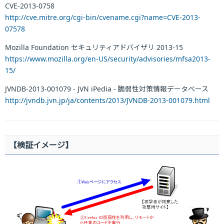
CVE-2013-0758
http://cve.mitre.org/cgi-bin/cvename.cgi?name=CVE-2013-
07578
Mozilla Foundation セキュリティアドバイザリ 2013-15
https://www.mozilla.org/en-US/security/advisories/mfsa2013-
15/
JVNDB-2013-001079 - JVN iPedia - 脆弱性対策情報データベース
http://jvndb.jvn.jp/ja/contents/2013/JVNDB-2013-001079.html
【検証イメージ】