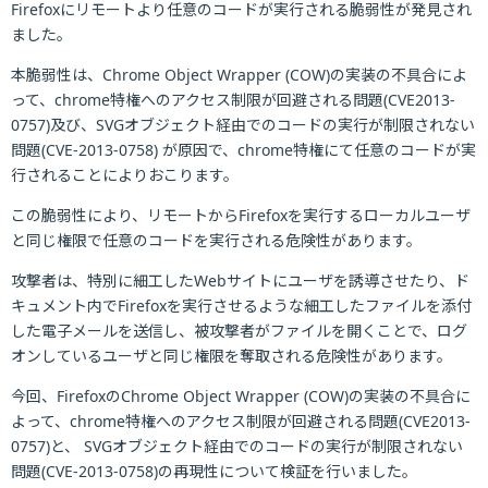
Firefoxにリモートより任意のコードが実行される脆弱性が発見され
ました。
本脆弱性は、Chrome Object Wrapper (COW)の実装の不具合によ
って、chrome特権へのアクセス制限が回避される問題(CVE2013-
0757)及び、SVGオブジェクト経由でのコードの実行が制限されない
問題(CVE-2013-0758) が原因で、chrome特権にて任意のコードが実
行されることによりおこります。
この脆弱性により、リモートからFirefoxを実行するローカルユーザ
と同じ権限で任意のコードを実行される危険性があります。
攻撃者は、特別に細工したWebサイトにユーザを誘導させたり、ド
キュメント内でFirefoxを実行させるような細工したファイルを添付
した電子メールを送信し、被攻撃者がファイルを開くことで、ログ
オンしているユーザと同じ権限を奪取される危険性があります。
今回、FirefoxのChrome Object Wrapper (COW)の実装の不具合に
よって、chrome特権へのアクセス制限が回避される問題(CVE2013-
0757)と、 SVGオブジェクト経由でのコードの実行が制限されない
問題(CVE-2013-0758)の再現性について検証を行いました。