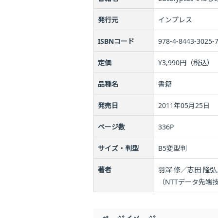
発行元
インプレス
ISBNコード
978-4-8443-3025-
定価
¥3,990円（税込）（
品種名
書籍
発売日
2011年05月25日
ページ数
336P
サイズ・判型
B5変型判
著者
羽深 修／志田 隆弘
（NTTデータ先端