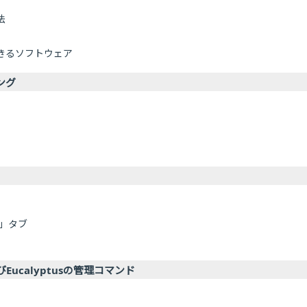
法
できるソフトウェア
ング
ns」タブ
びEucalyptusの管理コマンド