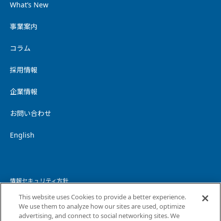
What’s New
事業案内
コラム
採用情報
企業情報
お問い合わせ
English
情報セキュリティ方針
This website uses Cookies to provide a better experience.
個人情報保護方針
We use them to analyze how our sites are used, optimize
advertising, and connect to social networking sites. We
個人情報の取り扱いについて