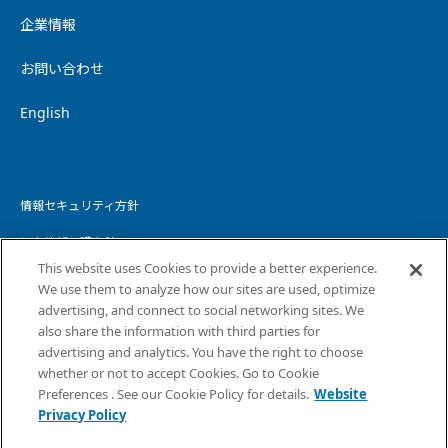
企業情報
お問い合わせ
English
情報セキュリティ方針
個人情報保護方針
This website uses Cookies to provide a better experience.
個人情報の取り扱いについて
We use them to analyze how our sites are used, optimize
advertising, and connect to social networking sites. We
ウェブサイトプライバシーポリシー
also share the information with third parties for
advertising and analytics. You have the right to choose
コピーライト・免責事項
whether or not to accept Cookies. Go to Cookie
サイトマップ
Preferences . See our Cookie Policy for details.
Website
Privacy Policy