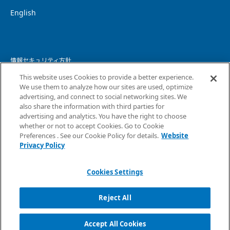
English
情報セキュリティ方針
This website uses Cookies to provide a better experience.
個人情報保護方針
We use them to analyze how our sites are used, optimize
advertising, and connect to social networking sites. We
個人情報の取り扱いについて
also share the information with third parties for
advertising and analytics. You have the right to choose
ウェブサイトプライバシーポリシー
whether or not to accept Cookies. Go to Cookie
Preferences . See our Cookie Policy for details.
Website
コピーライト・免責事項
Privacy Policy
サイトマップ
Cookies Settings
Reject All
Accept All Cookies