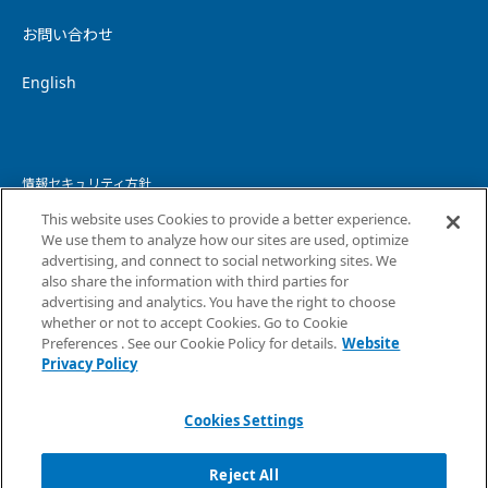
お問い合わせ
English
情報セキュリティ方針
This website uses Cookies to provide a better experience.
個人情報保護方針
We use them to analyze how our sites are used, optimize
advertising, and connect to social networking sites. We
個人情報の取り扱いについて
also share the information with third parties for
advertising and analytics. You have the right to choose
ウェブサイトプライバシーポリシー
whether or not to accept Cookies. Go to Cookie
Preferences . See our Cookie Policy for details.
Website
コピーライト・免責事項
Privacy Policy
サイトマップ
Cookies Settings
Reject All