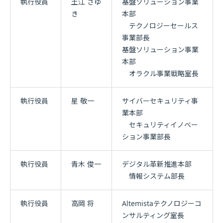
執行役員
土江 さゆ
基盤ソリューション事業
き
本部
テクノロジーセールス
事業部長
基盤ソリューション事業
本部
オラクル事業戦略室長
執行役員
星 敬一
サイバーセキュリティ事
業本部
セキュリティイノベー
ション事業部長
執行役員
青木 俊一
デジタル革新推進本部
情報システム部長
執行役員
高岡 将
Altemistaテクノロジーコ
ンサルティング室長