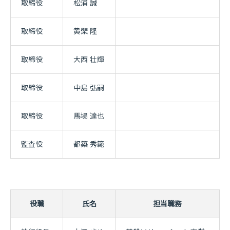
取締役
松浦 誠
取締役
黄檗 隆
取締役
大西 壮輝
取締役
中島 弘嗣
取締役
馬場 達也
監査役
都築 秀範
役職
氏名
担当職務