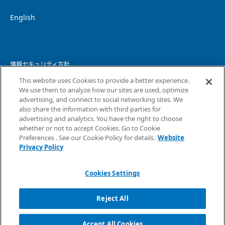
English
情報セキュリティ方針
This website uses Cookies to provide a better experience.
個人情報保護方針
We use them to analyze how our sites are used, optimize
advertising, and connect to social networking sites. We
個人情報の取り扱いについて
also share the information with third parties for
advertising and analytics. You have the right to choose
ウェブサイトプライバシーポリシー
whether or not to accept Cookies. Go to Cookie
Preferences . See our Cookie Policy for details.
Website
コピーライト・免責事項
Privacy Policy
サイトマップ
Cookies Settings
Reject All
Accept All Cookies