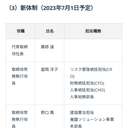
（3）新体制（2023年7月1日予定）
役職
氏名
担当職務
代表取締
藤原 遠
役社長
取締役常
冨岡 洋子
リスク管理統括担当(CR
務執行役
O)
員
財務統括担当(CFO)
人事統括担当(CHO)
人事総務部長
取締役常
野口 篤
建設業法担当
務執行役
基盤ソリューション事業
員
本部長