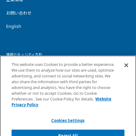
お問い合わせ
English
情報セキュリティ方針
This website uses Cookies to provide a better experience.
個人情報保護方針
We use them to analyze how our sites are used, optimize
advertising, and connect to social networking sites. We
個人情報の取り扱いについて
also share the information with third parties for
advertising and analytics. You have the right to choose
ウェブサイトプライバシーポリシー
whether or not to accept Cookies. Go to Cookie
Preferences . See our Cookie Policy for details.
Website
コピーライト・免責事項
Privacy Policy
サイトマップ
Cookies Settings
Reject All