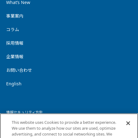
What’s New
事業案内
コラム
採用情報
企業情報
お問い合わせ
English
情報セキュリティ方針
This website uses Cookies to provide a better experience.
個人情報保護方針
We use them to analyze how our sites are used, optimize
advertising, and connect to social networking sites. We
個人情報の取り扱いについて