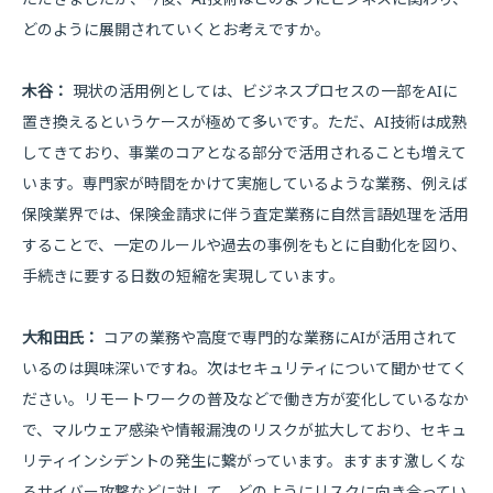
どのように展開されていくとお考えですか。
木谷：
現状の活用例としては、ビジネスプロセスの一部をAIに
置き換えるというケースが極めて多いです。ただ、AI技術は成熟
してきており、事業のコアとなる部分で活用されることも増えて
います。専門家が時間をかけて実施しているような業務、例えば
保険業界では、保険金請求に伴う査定業務に自然言語処理を活用
することで、一定のルールや過去の事例をもとに自動化を図り、
手続きに要する日数の短縮を実現しています。
大和田氏：
コアの業務や高度で専門的な業務にAIが活用されて
いるのは興味深いですね。次はセキュリティについて聞かせてく
ださい。リモートワークの普及などで働き方が変化しているなか
で、マルウェア感染や情報漏洩のリスクが拡大しており、セキュ
リティインシデントの発生に繋がっています。ますます激しくな
るサイバー攻撃などに対して、どのようにリスクに向き合ってい