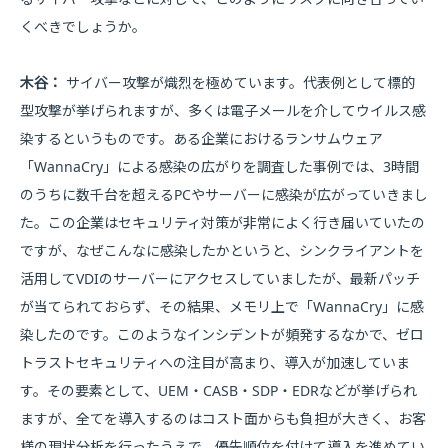
くべきでしょうか。
木谷：
サイバー攻撃が熾烈を極めています。代表例として標的
型攻撃が挙げられますが、多くは電子メールを介してウイルス感
染するというものです。ある企業におけるランサムウェア
「WannaCry」による感染の広がりを調査した事例では、3時間
のうちに数千台を超えるPCやサーバーに感染が広がっていきまし
た。この企業はセキュリティ対策が非常によく行き届いていたの
ですが、なぜこんなに感染したかというと、シンクライアントを
活用してVDIのサーバーにアクセスしていましたが、最新パッチ
が当てられておらず、その結果、メモリ上で「WannaCry」に感
染したのです。このようなインシデントが頻発するなかで、ゼロ
トラストセキュリティへの注目が高まり、導入が加速していま
す。その要素として、UEM・CASB・SDP・EDRなどが挙げられ
ますが、全てを導入するのはコスト面からも負担が大きく、お客
様の現状分析を行ったうえで、優先順位を付けて導入を進めてい