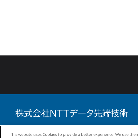
What’s New
事業案内
コラム
This website uses Cookies to provide a better experience. We use them