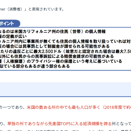
umer（消費者）」と表現されています。
の一つであり、
米国の数ある州の中でも最も人口が多く（2018年度で約
あり、
単独の州でありながら先進国TOP5に入る経済規模を誇る
州となっ