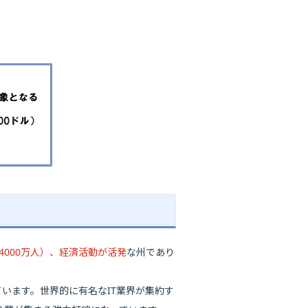
4000万人）、経済活動が活発
な州であり
ています。世界的に有名なIT業界が集約す