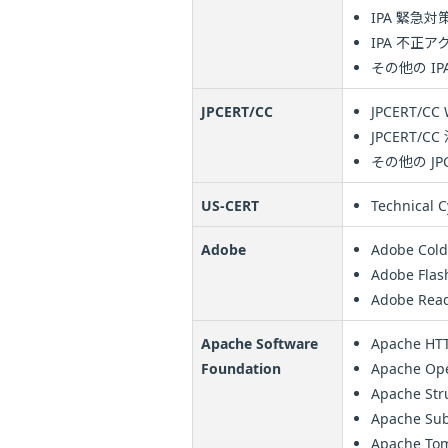
IPA 緊急
IPA 不正
その他の I
JPCERT/CC
JPCERT/CC 
JPCERT/C
その他の JP
US-CERT
Technical C
Adobe
Adobe Cold
Adobe Flas
Adobe Read
Apache Software
Apache HTT
Foundation
Apache Ope
Apache Str
Apache Sub
Apache To