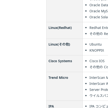
Oracle Dat
Oracle My
Oracle Sola
Linux(Redhat)
Redhat Ente
その他の Re
Linux(その他)
Ubuntu
KNOPPIX
Cisco Systems
Cisco IOS
その他の Ci
Trend Micro
InterScan 
InterScan W
Server Prot
ウイルスバ
IPA
IPA コン