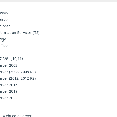
ework
erver
plorer
formation Services (IIS)
Edge
ffice
,8/8.1,10,11）
rver 2003
rver (2008, 2008 R2)
rver (2012, 2012 R2)
rver 2016
rver 2019
rver 2022
A) WebLogic Server