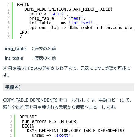
1
BEGIN
2
DBMS_REDEFINITION.START_REDEF_TABLE(
3
uname=> 
'scott'
,
4
orig_table   => 
'test'
,
5
int_table    => 
'int_tset'
,
6
options_flag => dbms_redefinition.cons_use_p
7
END;
8
/
orig_table
：元表の名前
int_table
：仮表の名前
※ 再定義プロセスの開始から終了まで、元表に DML 処理が可能で
す。
手順４）
COPY_TABLE_DEPENDENTS をコール(もしくは、手動コピー)して、
索引や制約等を再定義される元表から仮表へコピーします。
1
DECLARE
2
num_errors PLS_INTEGER;
3
BEGIN
4
DBMS_REDEFINITION.COPY_TABLE_DEPENDENTS(
5
uname => 
'scott'
,