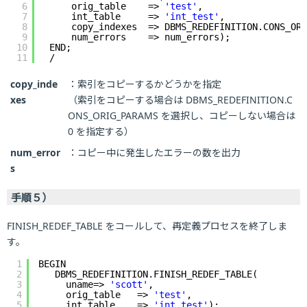
6
orig_table    => 
'test'
,
7
int_table     => 
'int_test'
,
8
copy_indexes  => DBMS_REDEFINITION.CONS_ORI
9
num_errors    => num_errors);
10
END;
11
/
copy_inde
：索引をコピーするかどうかを指定
xes
（索引をコピーする場合は DBMS_REDEFINITION.C
ONS_ORIG_PARAMS を選択し、コピーしない場合は
0 を指定する）
num_error
：コピー中に発生したエラーの数を出力
s
手順５）
FINISH_REDEF_TABLE をコールして、再定義プロセスを終了しま
す。
1
BEGIN
2
DBMS_REDEFINITION.FINISH_REDEF_TABLE(
3
uname=> 
'scott'
,
4
orig_table   => 
'test'
,
5
int_table    => 
'int_test'
);