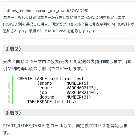
・dbms_redefinition.cons_use_rowid(ROWID 別）
主キー、もしくは疑似主キーが存在しない場合に ROWID 別を指定します。
(ROWID 別を選択した場合、再定義プロセス終了後に非表示列の M_ROW$$ が
追加されます。手順６）で M_ROW$$ を削除します。)
手順２）
元表と同じスキーマ内に仮表(元表と同定義の表)を作成します。(索
引や制約等は後の手順 4)でコピーします。)
1
CREATE TABLE scott.int_test
2
(empno      NUMBER(5),
3
ename      VARCHAR2(15),
4
job        VARCHAR2(10),
5
deptno     NUMBER(3))
6
TABLESPACE test_tbs;
手順３）
START_REDEF_TABLE をコールして、再定義プロセスを開始しま
す。