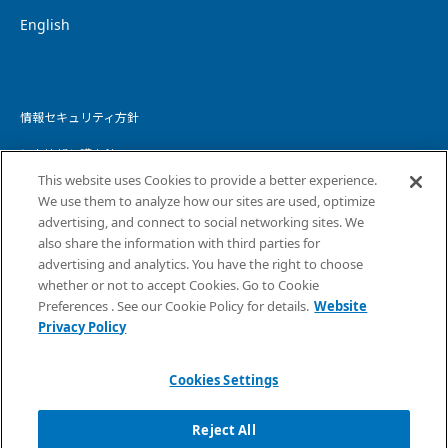
English
情報セキュリティ方針
個人情報保護方針
This website uses Cookies to provide a better experience.
個人情報の取り扱いについて
We use them to analyze how our sites are used, optimize
advertising, and connect to social networking sites. We
ウェブサイトプライバシーポリシー
also share the information with third parties for
advertising and analytics. You have the right to choose
コピーライト・免責事項
whether or not to accept Cookies. Go to Cookie
サイトマップ
Preferences . See our Cookie Policy for details.
Website
Privacy Policy
Cookies Settings
Reject All