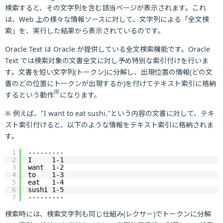
検索すると、その文字列を含む該当ページが表示されます。これ
は、Web 上の様々な情報ソースに対して、文字列による「全文検
索」を、実行した結果から表示されているのです。
Oracle Text は Oracle が提供している全文検索機能です。Oracle
Text では検索対象の文書全文に対し予め特別な索引付けを行いま
す。文書を短い文字列(トークン)に分解し、出現位置の情報(どの文
書のどの位置にトークンが出現するか)を付けてテキスト索引に格納
※
するという動作
になります。
※ 例えば、"I want to eat sushi."という内容の文書に対して、テキ
スト索引付けると、以下のような情報をテキスト索引に格納されま
す。
1
---------
2
I     1-1
3
want  1-2
4
to    1-3
5
eat   1-4
6
sushi 1-5
7
---------
検索時には、検索文字列も同じ仕組み(レクサー)でトークンに分解