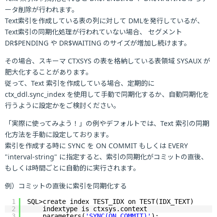
ータ削除が行われます。
Text索引を作成している表の列に対して DMLを発行しているが、
Text索引の同期化処理が行われていない場合、 セグメント
DR$PENDING や DR$WAITING のサイズが増加し続けます。
その場合、スキーマ CTXSYS の表を格納している表領域 SYSAUX が
肥大化することがあります。
従って、Text 索引を作成している場合、定期的に
ctx_ddl.sync_index を使用して手動で同期化するか、自動同期化を
行うように設定かをご検討ください。
「実際に使ってみよう！」の例やデフォルトでは、Text 索引の同期
化方法を手動に設定しております。
索引を作成する時に SYNC を ON COMMIT もしくは EVERY
"interval-string" に指定すると、索引の同期化がコミットの直後、
もしくは時間ごとに自動的に実行されます。
例）コミットの直後に索引を同期化する
1
SQL>create index TEST_IDX on TEST(IDX_TEXT)
2
indextype is ctxsys.context
3
parameters(
'SYNC(ON COMMIT)'
);