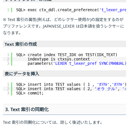
1
SQL> exec ctx_ddl.create_preference(
't_lexer_pref
※ Text 索引の属性(例えば、どのレクサー使用か)の設定をするのが
プリファレンスです。JAPANESE_LEXER は日本語を扱うレクサーに
なります。
Text 索引の作成
1
SQL> create index TEST_IDX on TEST(IDX_TEXT)
2
indextype is ctxsys.context
3
parameters(
'LEXER t_lexer_pref SYNC(MANUAL)'
表にデータを挿入
1
SQL> insert into TEST values ( 1 , 
'ｵﾗｸﾙ'
,
'ｵﾗｸﾙ'
);
2
SQL> insert into TEST values ( 2, 
'オラ クル'
, 
'オ
3
SQL> commit;
3. Text 索引の同期化
Text 索引の同期化については、詳しく後述いたします。