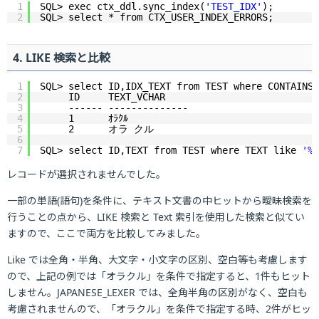
1
SQL> exec ctx_ddl.sync_index(
'TEST_IDX'
); 
2
SQL> select * from CTX_USER_INDEX_ERRORS;
4. LIKE 検索と比較
1
SQL> select ID,IDX_TEXT from TEST where CONTAINS 
2
ID     TEXT_VCHAR
3
------ --------------
4
1      ｵﾗｸﾙ
5
2      オラ クル
6
7
SQL> select ID,TEXT from TEST where TEXT like 
'%
レコードが選択されませんでした。
一部の単語(語句)を条件に、テキスト文書の中ヒットから曖昧検索を
行うことの点から、LIKE 検索と Text 索引を使用した検索と似てい
ますので、ここで両方を比較してみました。
Like では全角・半角、大文字・小文字の区別、空白等も考慮します
ので、上記の例では「オラクル」を条件で指定すると、1件もヒット
しません。JAPANESE_LEXER では、全角半角の区別がなく、空白も
考慮されませんので、「オラクル」を条件で指定する時、2件がヒッ