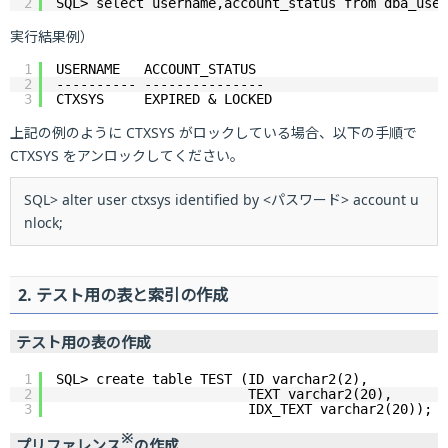
2
SQL> select username,account_status from dba_user
実行結果例）
1
USERNAME   ACCOUNT_STATUS
2
---------- ---------------
3
CTXSYS     EXPIRED & LOCKED
上記の例のように CTXSYS がロックしている場合、以下の手順で
CTXSYS をアンロックしてください。
SQL> alter user ctxsys identified by <パスワード> account u
nlock;
2. テスト用の表と索引の作成
テスト用の表の作成
1
SQL> create table TEST (ID varchar2(2),
2
TEXT varchar2(20),
3
IDX_TEXT varchar2(20));
※
プリファレンス
の作成