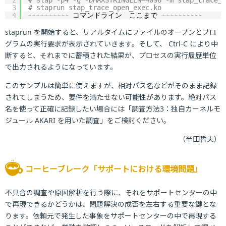
2
# stap -p4 -g -DMAXSTRINGLEN=4096 -m stap_trace_o
3
# staprun stap_trace_open_exec.ko
4
---------- コマンドライン　ここまで ----------
staprun を開始すると、リアルタイムにファイルのオープンとプロ
グラムの実行要求が表示されていきます。そして、 Ctrl-C により中
断すると、それまでに蓄積された結果が、プロセスの実行履歴単位
で出力されるようになっています。
このサンプルは簡単に使えますが、相対パス名などがそのまま記録
されてしまうため、要件を満たせない可能性があります。絶対パス
名を使って正確に記録したい場合には「調査方法3：独自カーネルモ
ジュール AKARI を用いた調査」をご検討ください。
（半田哲夫）
コーヒーブレーク「サポートにおける環境問題」
不具合の調査や原因解析を行う際に、それをサポートセンターの中
で再現できるかどうかは、問題解決の成否を左右する重要な鍵とな
ります。依頼元で発生した事象をサポートセンターの中で再現する