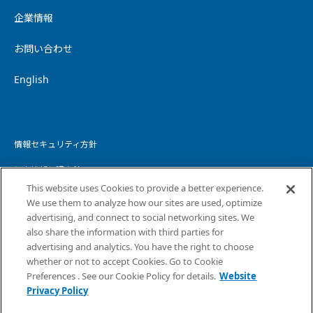
企業情報
お問い合わせ
English
情報セキュリティ方針
個人情報保護方針
This website uses Cookies to provide a better experience.
個人情報の取り扱いについて
We use them to analyze how our sites are used, optimize
advertising, and connect to social networking sites. We
ウェブサイトプライバシーポリシー
also share the information with third parties for
advertising and analytics. You have the right to choose
コピーライト・免責事項
whether or not to accept Cookies. Go to Cookie
サイトマップ
Preferences . See our Cookie Policy for details.
Website
Privacy Policy