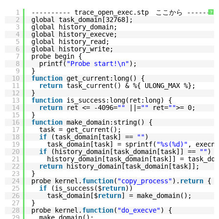
1
---------- trace_open_exec.stp　ここから --------
?
2
global task_domain[32768];
3
global history_domain;
4
global history_execve;
5
global history_read;
6
global history_write;
7
probe begin {
8
printf(
"Probe start!\n"
);
9
}
10
function
get_current:long() {
11
return
task_current() & %{ ULONG_MAX %};
12
}
13
function
is_success:long(ret:long) {
14
return
ret <= -4096=
""
||=
""
ret=
""
>= 0;
15
}
16
function
make_domain:string() {
17
task = get_current();
18
if
(task_domain[task] == 
""
)
19
task_domain[task] = sprintf(
"%s(%d)"
, execna
20
if
(history_domain[task_domain[task]] == 
""
)
21
history_domain[task_domain[task]] = task_dom
22
return
history_domain[task_domain[task]];
23
}
24
probe kernel.
function
(
"copy_process"
).
return
{
25
if
(is_success($
return
))
26
task_domain[$
return
] = make_domain();
27
}
28
probe kernel.
function
(
"do_execve"
) {
29
make_domain();