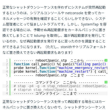
正常なシャットダウンシーケンスを伴わずにシステムが突然再起動
するというのは、シリアルコンソールや netconsole を使ってカー
ネルメッセージの有無を確認することくらいしかできない、システ
ム管理者にとって悩ましいトラブルです。しかし、SystemTap を容
認できる場合には、予期せぬ再起動要求をカーネルパニックに置き
換えてしまうことで kdump を取得し、誰が再起動要求を発行して
いるのか、なぜ再起動要求を発行するに至ったのかを調査すること
ができるようになります。（ただし、stonithやトリプルフォールト
など置き換えできない再起動要求もあります）
1
---------- reboot2panic.stp　ここから ----------
?
2
function
call_panic() %{ panic(
"Calling panic() d
3
probe kernel.
function
(
"machine_emergency_restart"
4
probe kernel.
function
(
"machine_restart"
) { call_p
5
---------- reboot2panic.stp　ここまで ----------
1
---------- コマンドライン　ここから ----------
?
2
# stap -p4 -g -m stap_reboot2panic reboot2panic.s
3
# staprun stap_reboot2panic.ko &
4
---------- コマンドライン　ここまで ----------
正常なシャットダウンシーケンスを伴って再起動する場合にはカー
ネルパニックに置き換えたくないので、シャットダウンシーケンス