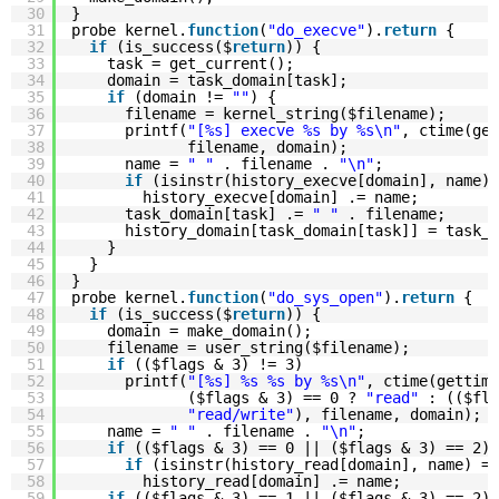
30
}
31
probe kernel.
function
(
"do_execve"
).
return
{
32
if
(is_success($
return
)) {
33
task = get_current();
34
domain = task_domain[task];
35
if
(domain != 
""
) {
36
filename = kernel_string($filename);
37
printf(
"[%s] execve %s by %s\n"
, ctime(get
38
filename, domain);
39
name = 
" "
. filename . 
"\n"
;
40
if
(isinstr(history_execve[domain], name) 
41
history_execve[domain] .= name;
42
task_domain[task] .= 
" "
. filename;
43
history_domain[task_domain[task]] = task_d
44
}
45
}
46
}
47
probe kernel.
function
(
"do_sys_open"
).
return
{
48
if
(is_success($
return
)) {
49
domain = make_domain();
50
filename = user_string($filename);
51
if
(($flags & 3) != 3)
52
printf(
"[%s] %s %s by %s\n"
, ctime(gettim
53
($flags & 3) == 0 ? 
"read"
: (($fla
54
"read/write"
), filename, domain);
55
name = 
" "
. filename . 
"\n"
;
56
if
(($flags & 3) == 0 || ($flags & 3) == 2)
57
if
(isinstr(history_read[domain], name) ==
58
history_read[domain] .= name;
59
if
(($flags & 3) == 1 || ($flags & 3) == 2)