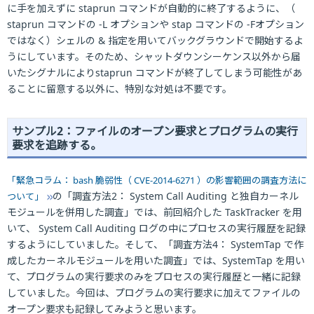
に手を加えずに staprun コマンドが自動的に終了するように、（
staprun コマンドの -L オプションや stap コマンドの -Fオプション
ではなく）シェルの & 指定を用いてバックグラウンドで開始するよ
うにしています。そのため、シャットダウンシーケンス以外から届
いたシグナルによりstaprun コマンドが終了してしまう可能性があ
ることに留意する以外に、特別な対処は不要です。
サンプル2：ファイルのオープン要求とプログラムの実行
要求を追跡する。
「緊急コラム： bash 脆弱性（ CVE-2014-6271 ）の影響範囲の調査方法に
の「調査方法2： System Call Auditing と独自カーネル
ついて」
モジュールを併用した調査」では、前回紹介した TaskTracker を用
いて、 System Call Auditing ログの中にプロセスの実行履歴を記録
するようにしていました。そして、「調査方法4： SystemTap で作
成したカーネルモジュールを用いた調査」では、SystemTap を用い
て、プログラムの実行要求のみをプロセスの実行履歴と一緒に記録
していました。今回は、プログラムの実行要求に加えてファイルの
オープン要求も記録してみようと思います。