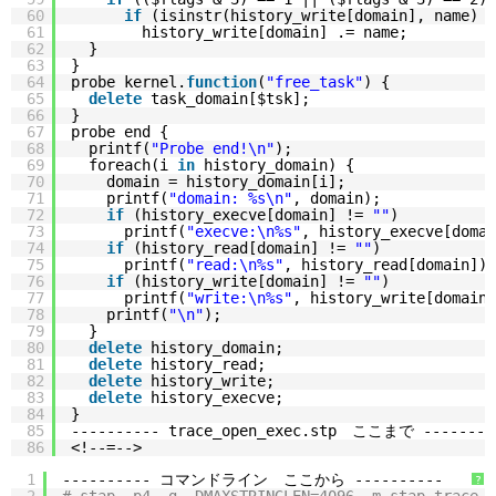
60
if
(isinstr(history_write[domain], name) =
61
history_write[domain] .= name;
62
}
63
}
64
probe kernel.
function
(
"free_task"
) {
65
delete
task_domain[$tsk];
66
}
67
probe end {
68
printf(
"Probe end!\n"
);
69
foreach(i 
in
history_domain) {
70
domain = history_domain[i];
71
printf(
"domain: %s\n"
, domain);
72
if
(history_execve[domain] != 
""
)
73
printf(
"execve:\n%s"
, history_execve[domai
74
if
(history_read[domain] != 
""
)
75
printf(
"read:\n%s"
, history_read[domain]);
76
if
(history_write[domain] != 
""
)
77
printf(
"write:\n%s"
, history_write[domain]
78
printf(
"\n"
);
79
}
80
delete
history_domain;
81
delete
history_read;
82
delete
history_write;
83
delete
history_execve;
84
}
85
---------- trace_open_exec.stp　ここまで --------
86
<!--=-->
1
---------- コマンドライン　ここから ----------
?